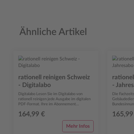
Ähnliche Artikel
Produktgalerie überspringen
rationell reinigen Schweiz
ratione
- Digitalabo
- Jahre
Digitalabo Lesen Sie im Digitalabo von
Die Fachzeits
rationell reinigen jede Ausgabe im digitalen
Gebäudediens
PDF-Format. Ihre im Abonnement
Bundesinnun
enthaltenen Einzelhefte können Sie ganz
Gebäuderein
164,99 €
165,99
beque...
Gebäudediens
Mehr Infos