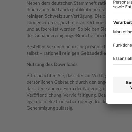
Neben dem deutschen Stammheft
rationell reini
Ihnen auch die Länderpublikationen
rationell rein
reinigen Schweiz
zur Verfügung. Die deutsche Ausg
Länderseiten ergänzt, die vor Ort von unseren Fac
und aufbereitet werden. So bleiben Sie immer auf 
der Gebäudereinigungs-Branche innerhalb der D-A
Bestellen Sie noch heute Ihr persönliches Exemplar
selbst –
rationell reinigen Gebäudedienste
ist das
Nutzung des Downloads
Bitte beachten Sie, dass der zur Verfügung gestel
persönlichen Gebrauch durch den angemeldeten 
darf. Jede andere Form der Nutzung, insbesondere 
Veröffentlichung, Vervielfältigung, Bearbeitung ode
egal ob in elektronischer oder gedruckter Form – ist
Genehmigung zulässig.