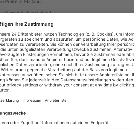
A Pulire in Mailand.
n Tellerrand Deutschland
hr praxisorientierte
nd.
r Name schon sagt,
niken in der Reinigung bis
utzwertig aufbereitet Tipps
bt in der Rubrik Betrieb. Und
nternehmen weiter nach vorn
werpunkte, die in jeder
ioreneinrichtungen und
d Sportanlagen, bis hin zu
 hier findet die Redaktion
s über mehrere Seiten für