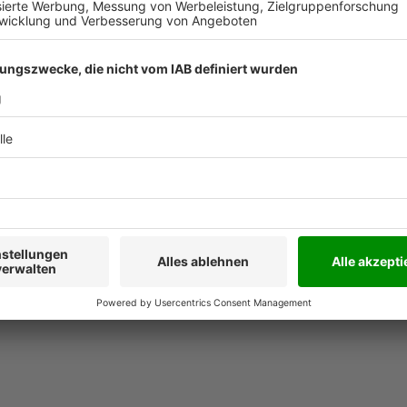
gen Gebäudedienste
, stehen
igen Österreich
und
rationell
abe wird hier um jeweilige
hredakteuren recherchiert
dem Laufenden, was sich in
-CH Region so tut.
 und überzeugen Sie sich
 Medium der Branche.
lte Download nur zum
Kunden verwendet werden
die auch nur teilweise
r Weiterleitung an Dritte -
 nur mit schriftlicher