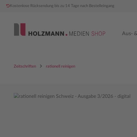
Kostenlose Rücksendung bis zu 14 Tage nach Bestelleingang
 Hauptinhalt springen
Zur Hauptnavigation springen
Aus- &
Zeitschriften
rationell reinigen
Bildergalerie überspringen