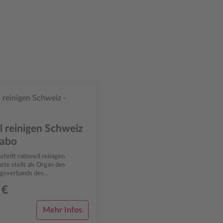
ll reinigen Schweiz
sabo
chrift rationell reinigen
te stellt als Organ des
gsverbands des
iger-Handwerks (Die
 €
tleister) das Me...
Mehr Infos