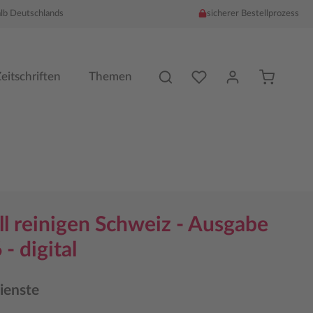
alb Deutschlands
sicherer Bestellprozess
Du hast %counter% Produk
eitschriften
Themen
ll reinigen Schweiz - Ausgabe
- digital
ienste