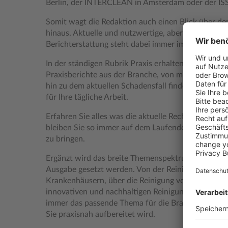
Berlin, der INTERCLEAN in Amsterdam oder der ISS
Somit wagt die Redaktion auch einen Blick über de
hinaus. Aktuelle und nutzwertige, aber vor allem se
Berichterstattung steht dabei immer im Vordergru
In der ständigen Rubrik Praxis erhalten Sie, wie de
Praxisberichte aus der Branche, von modernen Tech
hin zu dem aktuellen Schadensfall finden Sie hier n
für Ihre tägliche Arbeit.
Erfahren Sie alles was die aktuelle Rechtslage hergi
bleiben Sie so immer auf dem Laufenden um Ihr U
zu bringen.
Ergänzt wird das breite Themenspektrum durch Sch
Ausgabe gesetzt werden. Von der Reinigung in Sen
Krankenhäusern, über die Reinigung von Schulen un
innovativen und nachhaltigen Reinigungskonzepten,
immer das passende Thema für die Branche, welche
Sie praxisnah aufbereitet wird.