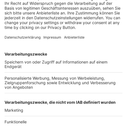
Kostenlose Rücksendung bis zu 14 Tage nach
Bestelleingang (innerhalb Deutschlands).
Ab 35,- € liefern wir versandkostenfrei (innerhalb
Deutschlands). Darunter berechnen wir 6,90 €
Versandkosten.
Der Bestellprozess ist mit Hilfe eines SSL-
Zertifikats abgesichert.
SERVICE HOTLINE
SHOP SERVICE
INFORMATIONEN