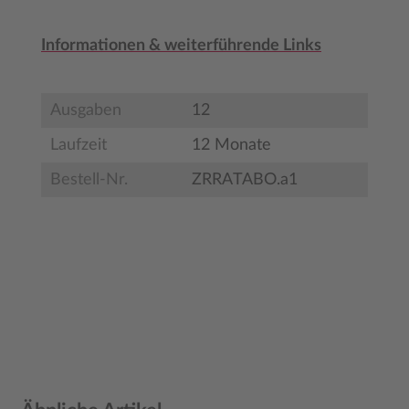
Informationen & weiterführende Links
Ausgaben
12
Laufzeit
12 Monate
Bestell-Nr.
ZRRATABO.a1
Produktgalerie überspringen