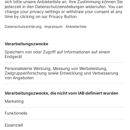
Kostenlose Rücksendung bis zu 14 Tage nach
Bestelleingang (innerhalb Deutschlands).
Ab 35,- € liefern wir versandkostenfrei (innerhalb
Deutschlands). Darunter berechnen wir 6,90 €
Versandkosten.
Der Bestellprozess ist mit Hilfe eines SSL-
Zertifikats abgesichert.
SERVICE HOTLINE
SHOP SERVICE
INFORMATIONEN