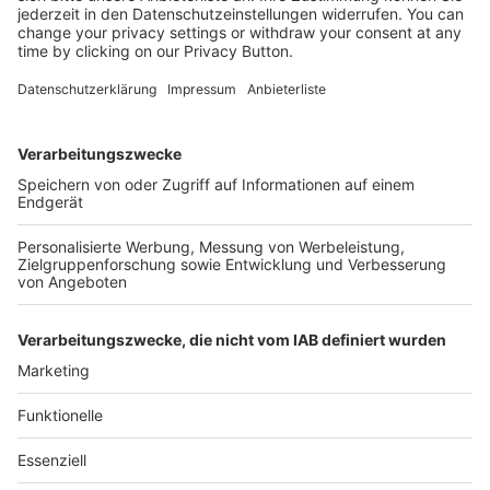
Kostenlose Rücksendung bis zu 14 Tage nach
Bestelleingang (innerhalb Deutschlands).
Ab 35,- € liefern wir versandkostenfrei (innerhalb
Deutschlands). Darunter berechnen wir 6,90 €
Versandkosten.
Der Bestellprozess ist mit Hilfe eines SSL-
Zertifikats abgesichert.
SERVICE HOTLINE
SHOP SERVICE
INFORMATIONEN