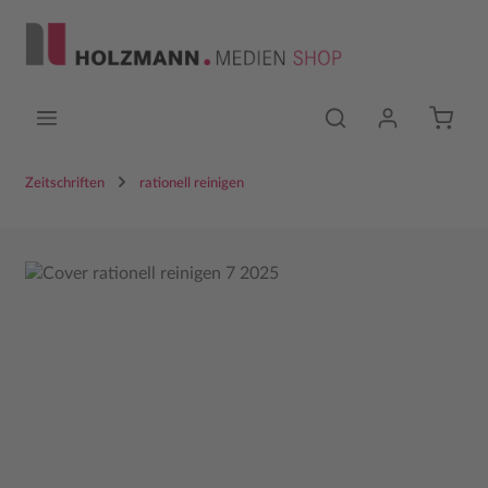
Zum Hauptinhalt springen
Zeitschriften
rationell reinigen
Bildergalerie überspringen