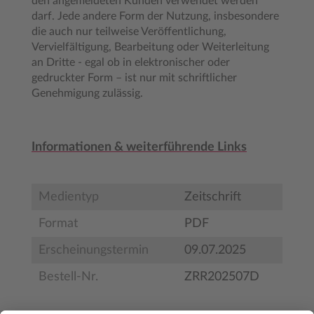
den angemeldeten Kunden verwendet werden
darf. Jede andere Form der Nutzung, insbesondere
die auch nur teilweise Veröffentlichung,
Vervielfältigung, Bearbeitung oder Weiterleitung
an Dritte - egal ob in elektronischer oder
gedruckter Form – ist nur mit schriftlicher
Genehmigung zulässig.
Informationen & weiterführende Links
Medientyp
Zeitschrift
Format
PDF
Erscheinungstermin
09.07.2025
Bestell-Nr.
ZRR202507D