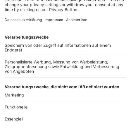
Kostenlose Rücksendung bis zu 14 Tage nach
Bestelleingang (innerhalb Deutschlands).
Ab 35,- € liefern wir versandkostenfrei (innerhalb
Deutschlands). Darunter berechnen wir 6,90 €
Versandkosten.
Der Bestellprozess ist mit Hilfe eines SSL-
Zertifikats abgesichert.
SERVICE HOTLINE
SHOP SERVICE
INFORMATIONEN
NEWSLETTER