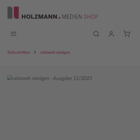
Zum Hauptinhalt springen
Zeitschriften
rationell reinigen
Bildergalerie überspringen