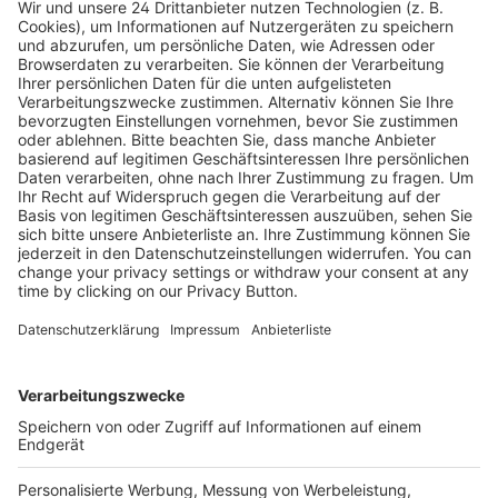
Führungskräfte mit unternehmerischer
Power
Ewig diskutieren, nie entscheiden. Auf andere zeigen, selbst
keine Verantwortung übernehmen. Wichtige Themen
angehen, aber nicht zu Ende bringen. Wohl jede Führ...
37,99 €
Mehr Infos
Kostenlose Rücksendung bis zu 14 Tage nach
Bestelleingang (innerhalb Deutschlands).
Ab 35,- € liefern wir versandkostenfrei (innerhalb
Deutschlands). Darunter berechnen wir 6,90 €
Versandkosten.
Der Bestellprozess ist mit Hilfe eines SSL-
Zertifikats abgesichert.