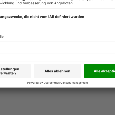
zesse im Außendienst:
ISBN
rozess und
deshalb Quattro) stehen drei
ementbereiche gibt es drei
Leseprobe
setzbares Knowhow,
n präsentiert, die der
steuerung nutzen kann.
etzbare Problemlösungen für
 begegnen, und können sich
tipps) des
sparend auf ihre
orgt dafür, dass der Leser
.