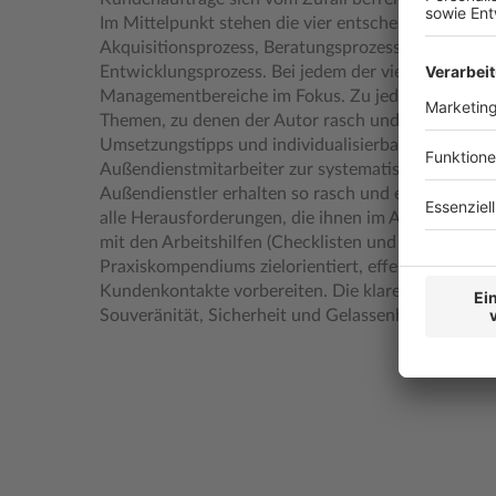
Im Mittelpunkt stehen die vier entscheidenden Pro
Akquisitionsprozess, Beratungsprozess, Verkaufsp
Entwicklungsprozess. Bei jedem der vier Prozesse (
Managementbereiche im Fokus. Zu jedem der Manag
Themen, zu denen der Autor rasch und sofort ein
Umsetzungstipps und individualisierbare Checkliste
Außendienstmitarbeiter zur systematischen Selbst
Außendienstler erhalten so rasch und einfach ums
alle Herausforderungen, die ihnen im Außendienst
mit den Arbeitshilfen (Checklisten und Umsetzungs
Praxiskompendiums zielorientiert, effektiv und zeit
Kundenkontakte vorbereiten. Die klare Systematik s
Souveränität, Sicherheit und Gelassenheit gewinnt