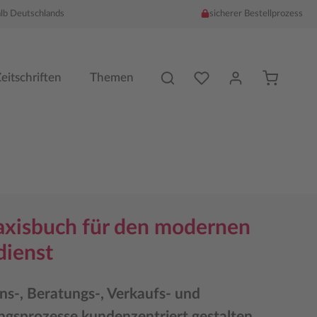
alb Deutschlands
sicherer Bestellprozess
Du hast %counter% Produk
eitschriften
Themen
axisbuch für den modernen
ienst
ns-, Beratungs-, Verkaufs- und
ngsprozesse kundenzentriert gestalten