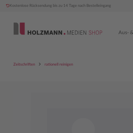
Kostenlose Rücksendung bis zu 14 Tage nach Bestelleingang
 Hauptinhalt springen
Zur Hauptnavigation springen
Aus- &
Zeitschriften
rationell reinigen
Bildergalerie überspringen