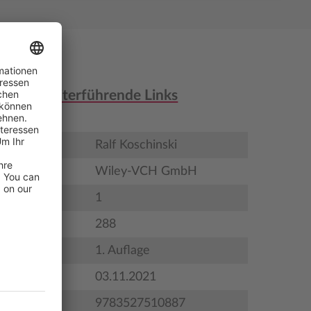
nen & weiterführende Links
Ralf Koschinski
Wiley-VCH GmbH
1
288
satztext)
1. Auflage
gstermin
03.11.2021
9783527510887