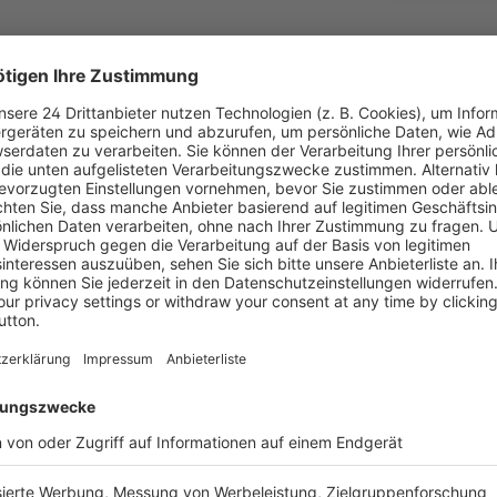
Informatio
tarbeiters: Er hat in
Autor
 vor einem bedeutenden
Verlag
n Angebot schreiben, das
ickeln. Mit dem vorliegenden
Auflage
en, er geht top vorbereitet in
Seitenzahl
erten Ratgeber eine
fsführungskräfte vor, die
Auflage (Zu
ollen. Das Arbeitshandbuch
Erscheinun
(AVS) eine schlüsselfertige
 möglich ist und
Bestell-Nr.