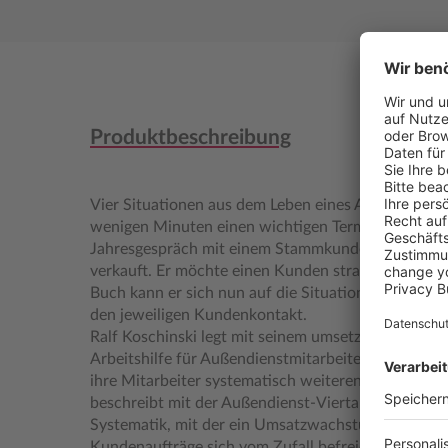
Produktbeschreibung
Vier Situationen aus dem Leben eines Außendienstmi
wenigen Minuten einen wichtigen Termin. Er steht
Jahresgespräch mit einem Stammkunden. Er will ei
verkauft. Er möchte einen Kunden strategisch entw
Buch kann er sich nun auf die Situationen vorbereit
den jeweiligen Kundenkontakt.
Ralf Koschinski legt mit seinem umsetzungsfokussi
Arbeitshilfe für Außendienstmitarbeiter und Verkau
ihre Mitarbeiter systematisch weiterentwickeln w
beschreibt mit der Außendienst-Viertakt-Strategie 
Systematik, mit der ein Umsatzwachstum nach Plan
Kundenaufträge sich vom Zufall befreien lassen.