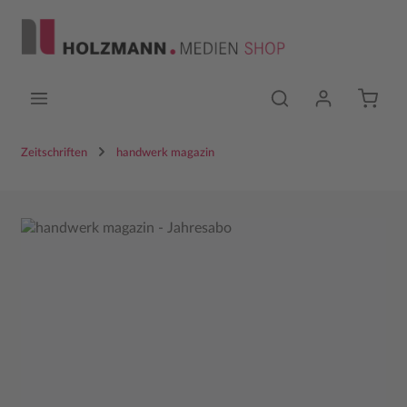
Zum Hauptinhalt springen
Zeitschriften
handwerk magazin
Bildergalerie überspringen