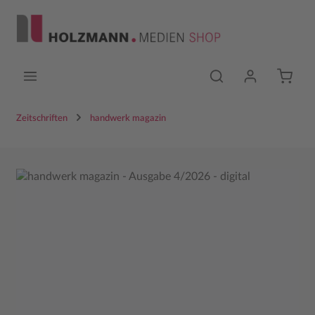
Zum Hauptinhalt springen
Zeitschriften
handwerk magazin
Bildergalerie überspringen