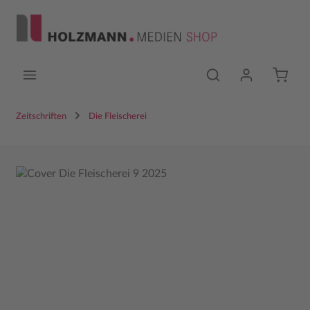
Zum Hauptinhalt springen
Zeitschriften
Die Fleischerei
Bildergalerie überspringen