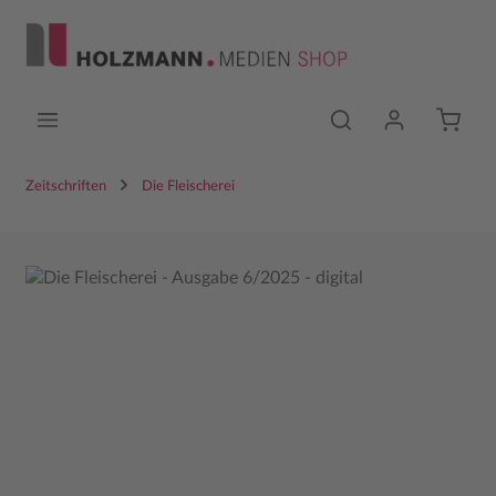
Zum Hauptinhalt springen
Zeitschriften
Die Fleischerei
Bildergalerie überspringen