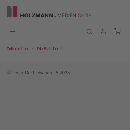
Zum Hauptinhalt springen
Zeitschriften
Die Fleischerei
Bildergalerie überspringen