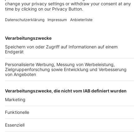
Kostenlose Rücksendung bis zu 14 Tage nach
Bestelleingang (innerhalb Deutschlands).
Ab 35,- € liefern wir versandkostenfrei (innerhalb
Deutschlands). Darunter berechnen wir 6,90 €
Versandkosten.
Der Bestellprozess ist mit Hilfe eines SSL-
Zertifikats abgesichert.
SERVICE HOTLINE
SHOP SERVICE
INFORMATIONEN
NEWSLETTER