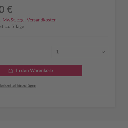
0 €
l. MwSt. zzgl. Versandkosten
it ca. 5 Tage
Produkt Anzahl: Gib den 
In den Warenkorb
rkzettel hinzufügen