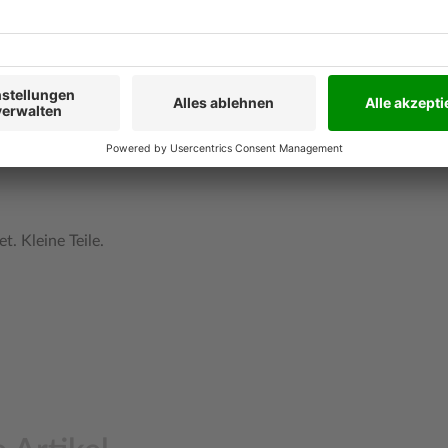
 macht die Werkbank zu
n. Sie passt ideal zum
rben stilvoll in moderne
 großem Mehrwert für das
. Kleine Teile.