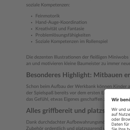
soziale Kompetenzen:
Feinmotorik
Hand-Auge-Koordination
Kreativität und Fantasie
Problemlösungsfähigkeiten
Soziale Kompetenzen im Rollenspiel
Die dezenten Illustrationen der fleißigen Miniwobs 
an und motivieren kleine Baumeister zu immer neu
Besonderes Highlight: Mitbauen er
Schon beim Aufbau der Werkbank können Kinder ak
der Spielspaß bereits vor dem ersten Einsatz und s
das Gefühl, etwas Eigenes geschaffen zu haben.
Alles griffbereit und platzsparend 
Dank durchdachter Aufbewahrungsmöglichkeiten l
Zubehör ordentlich und platzsparend verstauen. So 