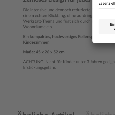
Die intensive und dennoch reduzierte Farbgebung
einem echten Blickfang, ohne aufdringlich zu wirke
Werkstatt-Thema und fügt sich durch ihre klaren Fa
Wohnräume ein.
Ein kompaktes, hochwertiges Rollenspielzeug mit
Kinderzimmer.
Maße: 45 x 26 x 52 cm
ACHTUNG! Nicht für Kinder unter 3 Jahren geeignet
Erstickungsgefahr.