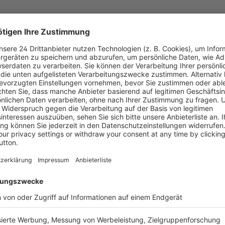
der eifrigen Handwerker-Kids
 den Holzmann Medienshop
uswahl an Fachbüchern und
h Kinderbüchern und anderen
ne E-Mail mit dem
ause ausdrucken, in ein