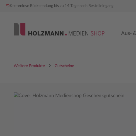
Kostenlose Rücksendung bis zu 14 Tage nach Bestelleingang
 Hauptinhalt springen
Zur Hauptnavigation springen
Aus- &
Weitere Produkte
Gutscheine
Bildergalerie überspringen