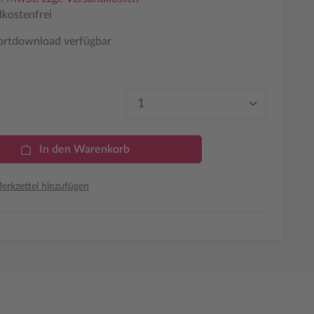
kostenfrei
ortdownload verfügbar
Produkt Anzahl: Gib den 
In den Warenkorb
rkzettel hinzufügen