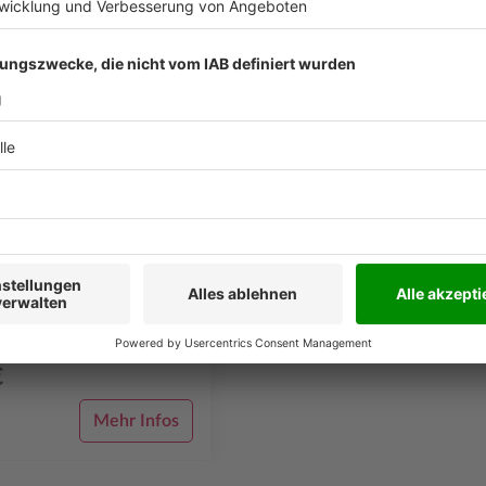
kgutschein 20
schein 20 € Machen Sie Ihren
e Freude und verschenken Sie
chenkgutschein im Wert von
oder die Beschenkte findet i...
€
Mehr Infos