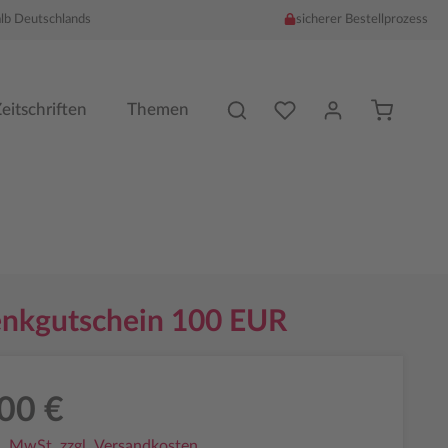
alb Deutschlands
sicherer Bestellprozess
Du hast %counter% Produk
eitschriften
Themen
nkgutschein 100 EUR
00 €
l. MwSt. zzgl. Versandkosten