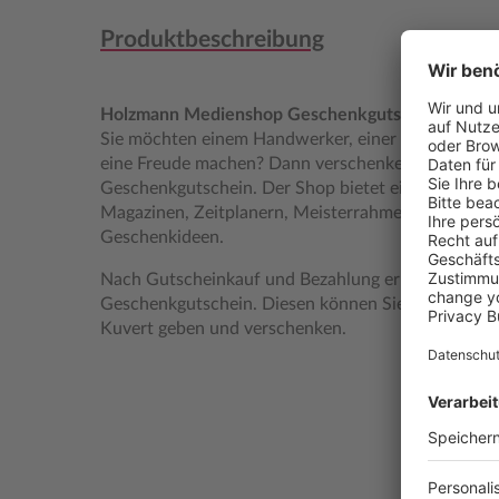
Produktbeschreibung
Holzmann Medienshop Geschenkgutschein 100 €
Sie möchten einem Handwerker, einer Leseratte, o
eine Freude machen? Dann verschenken Sie doch
Geschenkgutschein. Der Shop bietet eine große A
Magazinen, Zeitplanern, Meisterrahmen, aber auc
Geschenkideen.
Nach Gutscheinkauf und Bezahlung erhalten Sie ei
Geschenkgutschein. Diesen können Sie einfach zuh
Kuvert geben und verschenken.