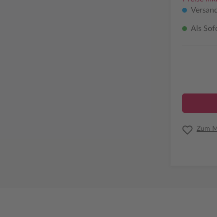
Versand
Als Sof
Zum Me