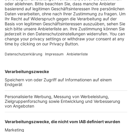
29,90 €
Mehr Infos
Kostenlose Rücksendung bis zu 14 Tage nach
Bestelleingang (innerhalb Deutschlands).
Ab 35,- € liefern wir versandkostenfrei (innerhalb
Deutschlands). Darunter berechnen wir 6,90 €
Versandkosten.
Der Bestellprozess ist mit Hilfe eines SSL-
Zertifikats abgesichert.
SERVICE HOTLINE
SHOP SERVICE