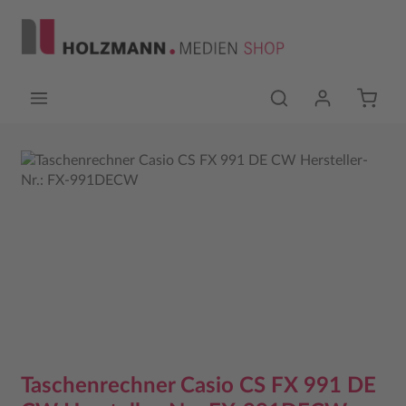
Zum Hauptinhalt springen
Bildergalerie überspringen
Taschenrechner Casio CS FX 991 DE