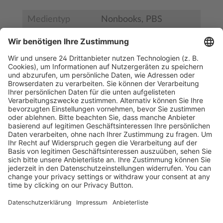
Medientyp
Nonbooks, PBS
Bestell-Nr.
BS32341
ISBN
4549526615580
Kostenlose Rücksendung bis zu 14 Tage nach
Bestelleingang (innerhalb Deutschlands).
Ab 35,- € liefern wir versandkostenfrei (innerhalb