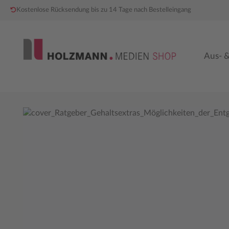
Kostenlose Rücksendung bis zu 14 Tage nach Bestelleingang
 Hauptinhalt springen
Zur Hauptnavigation springen
Aus- &
Bildergalerie überspringen