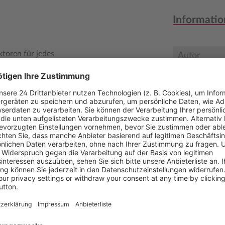
Informatio
ktoren für jedes
Autor
chaft vor Freude strahlen zu
Verlag
Medientyp
barkeit. Nichtsdestotrotz
erkennung für gute
Auflage
ereits vorhandenen
n, liegt eine zentrale
Seitenzahl
n Beschäftigten.
Erscheinun
zahlungen findet man immer
Bestell-Nr.
werden den einzelnen
e oder zukünftig zu zahlende
ISBN
chen Vorteilen zugesagt.
von Anknüpfungspunkten und