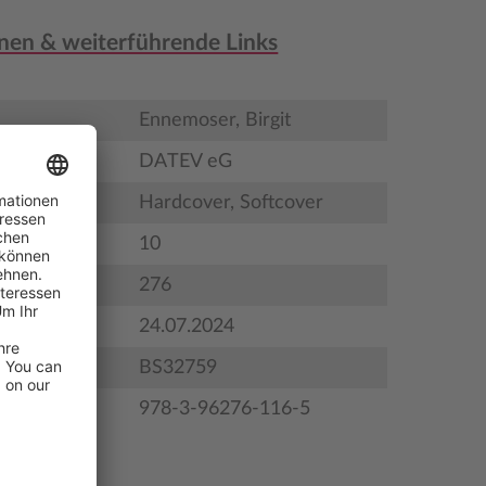
nen & weiterführende Links
Ennemoser, Birgit
DATEV eG
Hardcover, Softcover
10
276
gstermin
24.07.2024
BS32759
978-3-96276-116-5