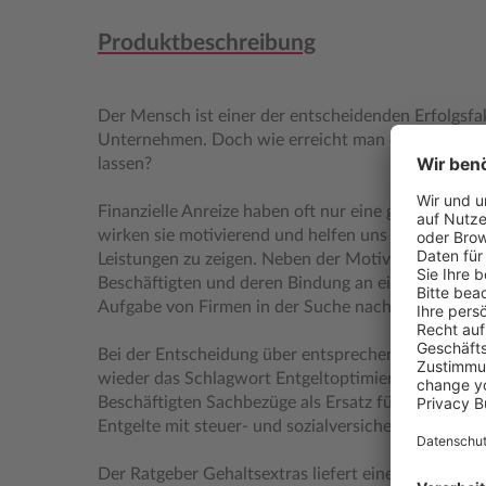
Produktbeschreibung
Der Mensch ist einer der entscheidenden Erfolgsfa
Unternehmen. Doch wie erreicht man es, die Belegs
lassen?
Finanzielle Anreize haben oft nur eine gewisse Halt
wirken sie motivierend und helfen uns oftmals, An
Leistungen zu zeigen. Neben der Motivation von b
Beschäftigten und deren Bindung an ein Unternehme
Aufgabe von Firmen in der Suche nach den richtige
Bei der Entscheidung über entsprechende Gehalts
wieder das Schlagwort Entgeltoptimierung. Dabei 
Beschäftigten Sachbezüge als Ersatz für bestehend
Entgelte mit steuer- und sozialversicherungsrechtli
Der Ratgeber Gehaltsextras liefert eine Vielzahl 