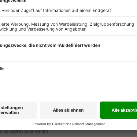
 die wichtigsten Sachbezüge
cht für Arbeitgeber und
ltungsanweisungen und
rücksichtigt.
itarbeiter nicht nur
auschalbesteuerte
 Unternehmen auch gebunden
ussetzungen für
it und die Ermittlung der
den mithilfe zahlreicher
ft, Abfindung und Pfändung
kten stehen stets der Nutzen
erberaterin oder einem