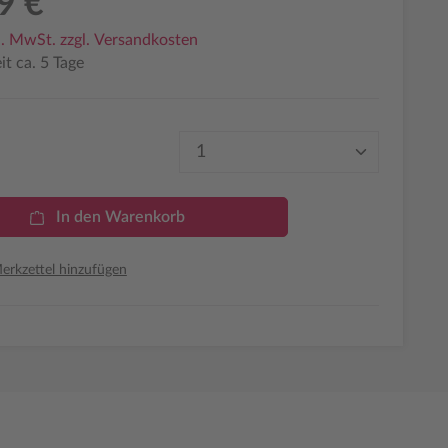
9 €
l. MwSt. zzgl. Versandkosten
it ca. 5 Tage
Produkt Anzahl: Gib den 
In den Warenkorb
rkzettel hinzufügen