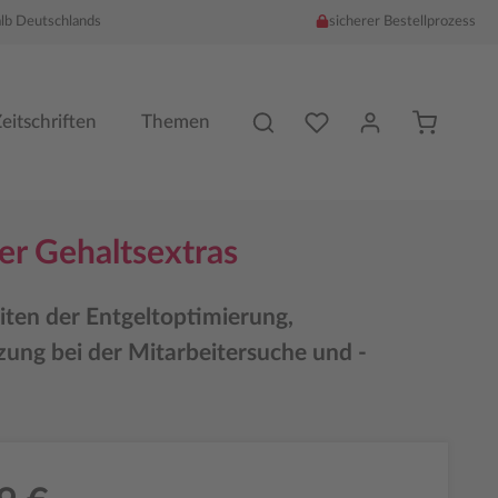
alb Deutschlands
sicherer Bestellprozess
Du hast %counter% Produk
eitschriften
Themen
er Gehaltsextras
iten der Entgeltoptimierung,
zung bei der Mitarbeitersuche und -