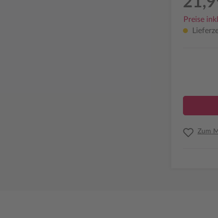
21,9
Preise ink
Lieferze
Zum Me