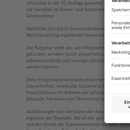
informiert in der 10. Auflage gewohnt aktuell über
mit Vorteilen im Steuer- und Sozialversicherungsre
Arbeitnehmer.
Sämtliche sich durch Gesetzesänderungen, Verwa
Rechtsprechung ergebenden Neuerungen wurden be
Der Ratgeber stellt dar, wie Mitarbeiterinnen und M
gefunden, sondern durch steuerfreie Leistungen, p
Lohnbestandteile und sonstige Leistungen an das
werden können.
Diese Entgeltoptimierungsmaßnahmen, deren Vora
Steuerfreiheit, eventuelle Sozialversicherungsfreihe
Pauschalsteuer im Rahmen der Lohnabrechnung wer
Beispiele, Hinweise und Übersichten abgebildet.
Ausführungen zum Verfahren der Anrufungsauskun
ergänzen die Thematik. Bei all den genannten Aspe
und der Vorteil der Zusammenarbeit mit einer Steu