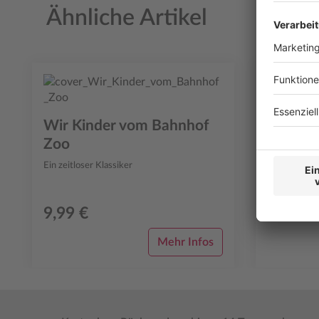
Ähnliche Artikel
Produktgalerie überspringen
Kafka a
Wir Kinder vom Bahnhof
Der 15-jähri
Zoo
Hause aus un
Prophezeiung
Ein zeitloser Klassiker
Shikoku. Sein
9,99 €
16,00 
Mehr Infos