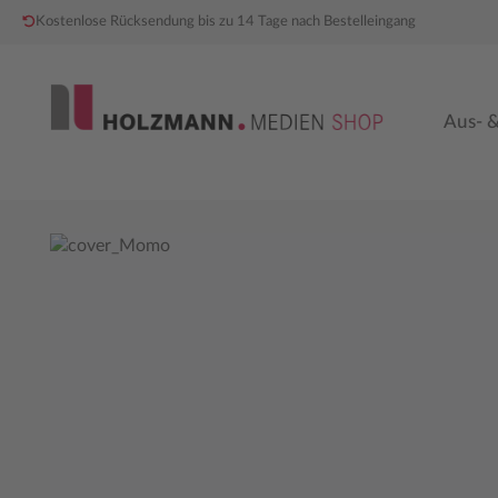
Kostenlose Rücksendung bis zu 14 Tage nach Bestelleingang
 Hauptinhalt springen
Zur Hauptnavigation springen
Aus- &
Bildergalerie überspringen