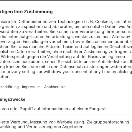
Verlag
nde einer Großstadt in den
Auflage
das, was sie findet oder was
: Sie hört Menschen zu und
Seitenzahl
spenstische Heer der grauen
bare Lebenszeit der Menschen
Auflage (Zu
len Macht der Zeitdiebe noch
bersetzt in 46 Sprachen, über
Erscheinun
Bestell-Nr.
ISBN