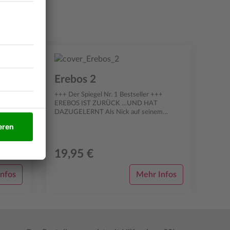
Erebos 2
ine
+++ Der Spiegel Nr. 1 Bestseller +++
t vorn.
EREBOS IST ZURÜCK …UND HAT
ier zu
DAZUGELERNT Als Nick auf seinem
Smartphone ein vertrautes Icon in Gestalt
eines roten E entdeck...
19,95 €
nfos
Mehr Infos