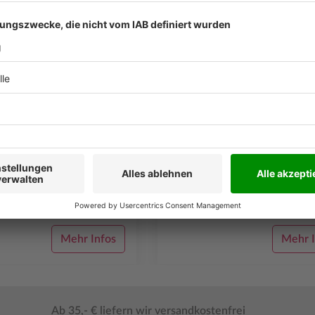
m Strand
Das Mädchen
ge Kafka Tamura reißt von zu
»Ich habe keine Angst. Überhaupt ke
d flüchtet vor einer düsteren
Angst. Der Wanderweg ist gleich dor
 seines Vaters auf die Insel
Es ist wirklich ganz unmöglich, sich h
e abenteuerliche Reise ...
verlaufen …«Ein Mädchen irrt durc...
€
12,00 €
Mehr Infos
Mehr I
Ab 35,- € liefern wir versandkostenfrei