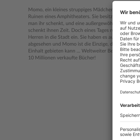
Momo, ein kleines struppiges Mädchen, lebt am Ra
Ruinen eines Amphitheaters. Sie besitzt nichts als 
man ihr schenkt, und eine außergewöhnliche Gabe
schenkt ihnen Zeit. Doch eines Tages rückt das ge
Herren in die Stadt ein. Sie haben es auf die kost
abgesehen und Momo ist die Einzige, die der dunk
Einhalt gebieten kann ... Weltweiter Bestseller – ü
10 Millionen verkaufte Bücher!