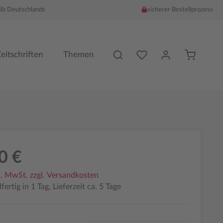
alb Deutschlands
sicherer Bestellprozess
Du hast %counter% Produk
eitschriften
Themen
0 €
l. MwSt. zzgl. Versandkosten
ertig in 1 Tag, Lieferzeit ca. 5 Tage