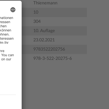
Thienemann
10
304
satztext)
10. Auflage
gstermin
23.02.2021
9783522202756
978-3-522-20275-6