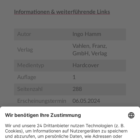
Informationen & weiterführende Links
Autor
Ingo Hamm
Vahlen, Franz,
Verlag
GmbH, Verlag
Medientyp
Hardcover
Auflage
1
Seitenzahl
288
Erscheinungstermin
06.05.2024
Bestell-Nr.
BS33488
ISBN
978-3-8006-7328-5