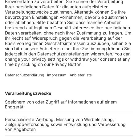
Kostenlose Rücksendung bis zu 14 Tage nach
Bestelleingang (innerhalb Deutschlands).
Ab 35,- € liefern wir versandkostenfrei (innerhalb
Deutschlands). Darunter berechnen wir 6,90 €
Versandkosten.
Der Bestellprozess ist mit Hilfe eines SSL-
Zertifikats abgesichert.
SERVICE HOTLINE