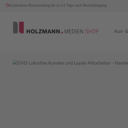
Kostenlose Rücksendung bis zu 14 Tage nach Bestelleingang
 Hauptinhalt springen
Zur Hauptnavigation springen
Aus- &
Bildergalerie überspringen