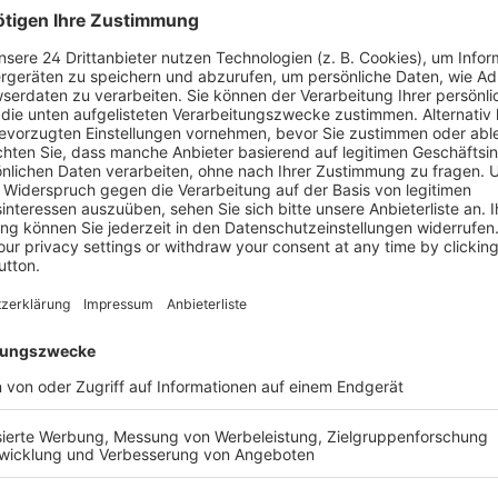
hon im selben Maß wie Empfehlungen
Kollegen werden heute durch den
dia gefunden.
en Zusammenarbeit zwischen der
is
mit dem Internet-Marketing Profi
nden. In dem ersten Video-Kurs seiner
Werkzeuge für ein strahlkräftiges
beitsalltag gelebt und gezielt online
Erfolgsgeschichten, Interviews (wie
ver Dundiew...) und reale Erfolgs-
fizienz und höhere Gewinne, mehr
nskultur, die passende Mitarbeiter