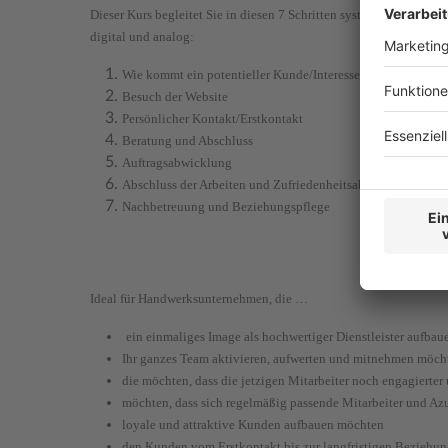
Dieser Kurs begleitet Sie in diesen 7 Schritten systematisch dur
digital und analog:
Wie kommt ein potentieller Kunde/Interessent zum Handw
Besuch der Website
Persönlicher Kontakt/Erstkontakt
Beratung und Abschluss
Auftragsabwicklung
Abschluss der Arbeiten und Zufriedenheitsabfrage
Nachbetreuung und Beziehungspflege
Ideal für Handwerksunternehmen, die …
ein einmaliges Image als hochwertiger Dienstleister aufba
Ihr ganzes Team aktivieren, aufwerten und mitnehmen möch
die möchten, dass die jetzigen Mitarbeiter noch engagierter 
möchten, dass sich regelmäßig passende Mitarbeiter und Az
loyale und attraktive Kunden aufbauen möchten
den Kunden vom Erstkontakt bis zur langfristigen Bezieh