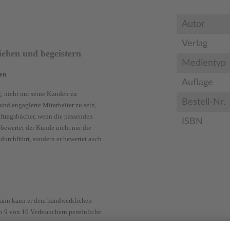
Autor
Verlag
iehen und begeistern
Medientyp
ken
Auflage
g, nicht nur seine Kunden zu
Bestell-Nr.
 und engagierte Mitarbeiter zu sein,
uftragsbücher, wenn die passenden
ISBN
bewertet der Kunde nicht nur die
durchführt, sondern er bewertet auch
dann kann er dem handwerklichen
en 9 von 10 Verbrauchern persönliche
rtungen und vergleichen diese. Und