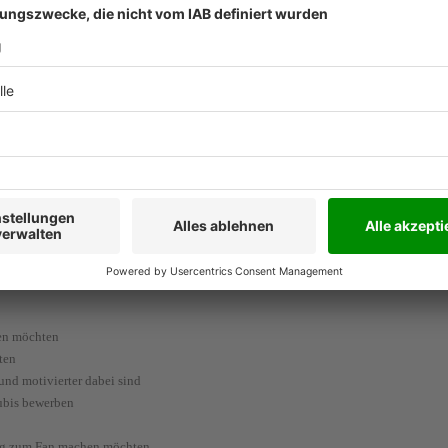
ch alle Kontakt-Punkte mit dem Kunden
erksunternehmen?
uen möchten
ten
und motivierter dabei sind
ubis bewerben
ung zum Fan machen möchten