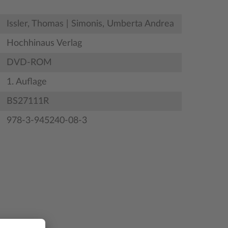
Issler, Thomas | Simonis, Umberta Andrea
Hochhinaus Verlag
DVD-ROM
1. Auflage
BS27111R
978-3-945240-08-3