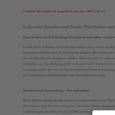
Exklusiv für handwerk magazin-Leser nur 188 € (-20 %)
Lukrative Kunden und loyale Mitarbeiter anz
Ganz konkret im Arbeitsalltag leben und gezielt online verstär
Gerade heute in Zeiten des Fachkräftemangels ist es enorm wichti
begeistern, sondern auch als Arbeitgeber attraktiv für qualifizierte
die mit Herzblut ihre Aufgaben erfüllen. Denn was nützen volle A
Fachkräfte zur Durchführung nicht vorhanden sind? Immer stärker 
Leistung und die Art, wie ein Handwerksunternehmen den Auftrag 
die Sichtbarkeit und Wirksamkeit des Unternehmens online.
Handwerk mit Ausstrahlung – live und online!
Beide Welten müssen für den Kunden stimmig erlebbar sein. Nur 
Dienstleister sein Vertrauen schenken. Laut einer Studie überprüf
Empfehlungen aus dem privaten Umfeld nochmal mit Online-Bewe