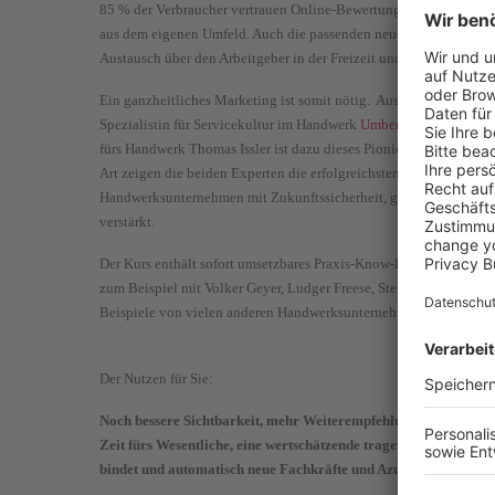
85 % der Verbraucher vertrauen Online-Bewertungen sowieso sc
aus dem eigenen Umfeld. Auch die passenden neuen Mitarbeiter-
Austausch über den Arbeitgeber in der Freizeit und via Social Me
Ein ganzheitliches Marketing ist somit nötig.
Aus der langjährig
Spezialistin für Servicekultur im Handwerk
Umberta Andrea Simon
fürs Handwerk Thomas Issler ist dazu dieses Pionierprojekt entsta
Art zeigen die beiden Experten die erfolgreichsten Strategien und 
Handwerksunternehmen mit Zukunftssicherheit, ganz konkret im Ar
verstärkt.
Der Kurs enthält sofort umsetzbares Praxis-Know-How, zusätzlich 
zum Beispiel mit Volker Geyer, Ludger Freese, Stefan Bohlken, Oli
Beispiele von vielen anderen Handwerksunternehmen.
Der Nutzen für Sie:
Noch bessere Sichtbarkeit, mehr Weiterempfehlungen, mehr Ef
Zeit fürs Wesentliche, eine wertschätzende tragende Unternehme
bindet und automatisch neue Fachkräfte und Azubis anzieht.