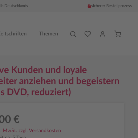
alb Deutschlands
sicherer Bestellprozess
Du hast %counter% Produk
eitschriften
Themen
ive Kunden und loyale
eiter anziehen und begeistern
ls DVD, reduziert)
00 €
l. MwSt. zzgl. Versandkosten
it ca. 5 Tage