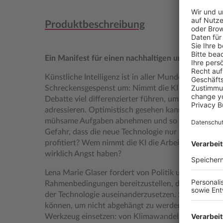
Produktbeschreibung
Ein Manifest für einen nachhaltigen und gerecht
Künstliche Intelligenz ist in aller Munde und media
Schreckensgespenst um: Nimmt die KI nun allen di
Debatte viel differenzierter führen, um die wahre
adressieren. Optimistisch gesehen kann uns die KI 
mühsame Aufgaben abnehmen und so Zeit schenken.
Gefahr, dass die neue Technologie nur Privilegier
profitiert? Wem nimmt die KI die Arbeit ab, wen u
wirklich Angst haben?
Lena Marie Glaser fordert von Politik und Wirtsch
Rahmenbedingungen bereitzustellen, damit alle lern
der Technologie auseinanderzusetzen. Sie zeigt auf
können, um nicht abgehängt zu werden. Nur dann k
Werkzeug einsetzen: von Klimawandel bis Geschlech