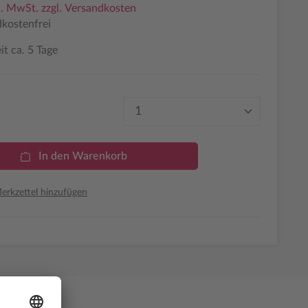
l. MwSt. zzgl. Versandkosten
kostenfrei
it ca. 5 Tage
Produkt Anzahl: Gib den 
In den Warenkorb
rkzettel hinzufügen