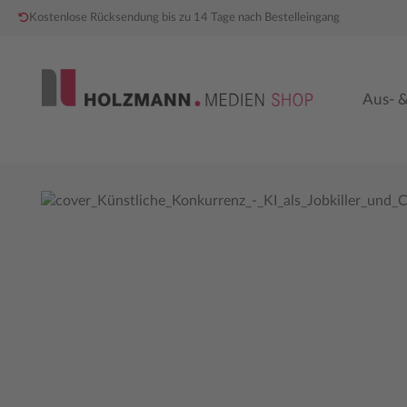
Kostenlose Rücksendung bis zu 14 Tage nach Bestelleingang
 Hauptinhalt springen
Zur Hauptnavigation springen
Aus- &
Bildergalerie überspringen