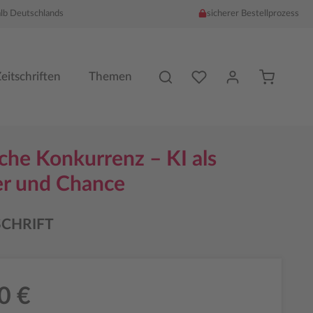
alb Deutschlands
sicherer Bestellprozess
Du hast %counter% Produk
eitschriften
Themen
che Konkurrenz – KI als
ler und Chance
SCHRIFT
0 €