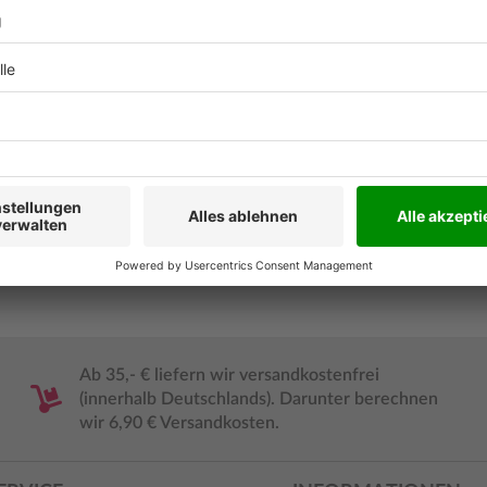
gen wir jetzt stellen müssen.
hnologie, damit sie allen
Ab 35,- € liefern wir versandkostenfrei
(innerhalb Deutschlands). Darunter berechnen
wir 6,90 € Versandkosten.