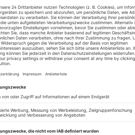
Informatio
en Umgang mit KI
Autor
l geht das
Verlag
e Jobs weg? Wir müssen die
n Ängste und Probleme zu
Medientyp
durchaus entlasten, uns
 Gleichzeitig aber droht die
Seitenzahl
ten zugutekommt. Wer
nterstützt sie? Und wer muss
Erscheinun
Bestell-Nr.
aft, die notwendigen
en können, sich kritisch mit
ISBN
, was wir persönlich tun
önnen wir die KI als
tergerechtigkeit. Es gibt
Leseprobe