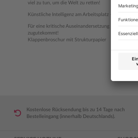
viel zu tun, um die Welt zu retten!
Künstliche Intelligenz am Arbeitsplatz – welche Fra
Für eine kritische Auseinandersetzung mit neuer Tec
zugutekommt!
Klappenbroschur mit Strukturpapier
Kostenlose Rücksendung bis zu 14 Tage nach
Bestelleingang (innerhalb Deutschlands).