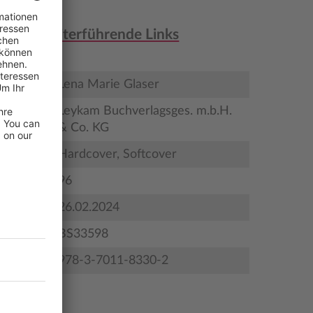
nen & weiterführende Links
Lena Marie Glaser
Leykam Buchverlagsges. m.b.H.
& Co. KG
Hardcover, Softcover
96
gstermin
26.02.2024
BS33598
978-3-7011-8330-2