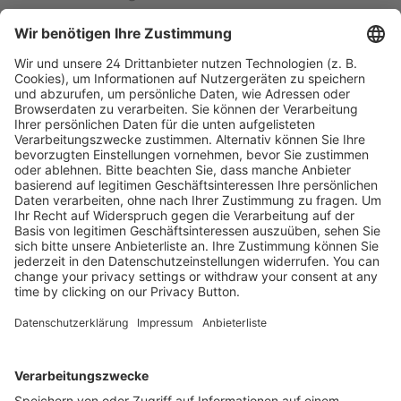
Bestell-Nr.
9783423283113
ISBN
978-3-423-28311-3
Kostenlose Rücksendung bis zu 14 Tage nach
Bestelleingang (innerhalb Deutschlands).
Ab 35,- € liefern wir versandkostenfrei (innerhalb
Deutschlands). Darunter berechnen wir 6,90 €
Versandkosten.