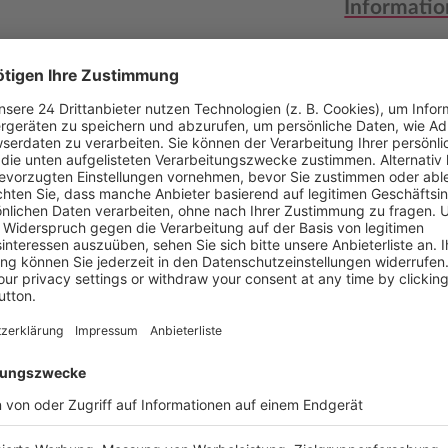
Informatio
, Heizung und Klimatechnik.
Autor
s Kind war es ihr größter
Verlag
orthin war steinig:
In der
örper, sie wurde ausgegrenzt
Auflage
g und Kritik von Kollegen,
ch und ihre Fähigkeiten zu
Seitenzahl
eblieben und hat sich
Auflage (Zu
k kaum verbessert.
In ihrem
Erscheinun
 sie die noch immer
 und macht Mut, sich gegen
Bestell-Nr.
upten.
Sandra brennt für
ins Handwerk gehören. Mit
ISBN
mädchen"
auch täglich dafür
altig zum Positiven zu