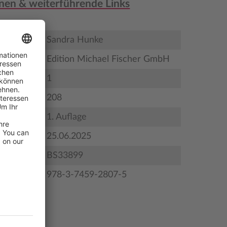
nen & weiterführende Links
Sandra Hunke
Edition Michael Fischer GmbH
1
208
satztext)
1. Auflage
gstermin
25.06.2025
BS33899
978-3-7459-2807-5