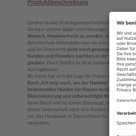
Produktbeschreibung
Sandra Hunke ist Anlagenmechanikerin für Sanitär
Sie baut schöne Bäder und Heizungen ein.
Schon al
Wunsch, Handwerkerin zu werden, doch der Weg d
Berufsschule behandelte man sie wie einen Fremdk
und im Unterricht
nicht ernst genommen.
Abwertun
Kunden und Fremden machten es ihr schwer, an si
glauben
. Doch Sandra ist ihrer Leidenschaft treu g
durchgebissen.
Bis heute hat sich die Lage für Frauen im Handwer
Buch „Ich zeig' euch, wo der Hammer hängt“ zeigt
bestehenden Hürden für Frauen im Handwerk auf
Diskriminierung und unberechtigte Kritik zu beha
ihren Beruf und ist davon überzeugt, dass Frauen 
dieser Leidenschaft setzt sich Sandra als
"Das Bau
ein, das Handwerk in Deutschland für Frauen nachh
verändern.