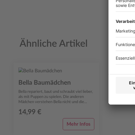
Ähnliche Artikel
Produktgalerie überspringen
Bella Baumädchen
Bella repariert, baut und schraubt viel lieber,
als mit Puppen zu spielen. Die anderen
Mädchen verstehen Bella nicht und die
Jungs lachen sie sogar aus. Bis Bel...
14,99 €
Mehr Infos