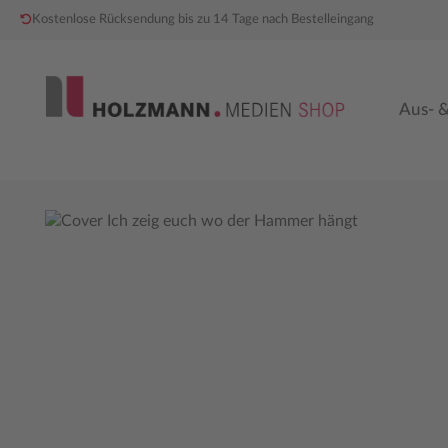
Kostenlose Rücksendung bis zu 14 Tage nach Bestelleingang
 Hauptinhalt springen
Zur Hauptnavigation springen
Aus- &
Bildergalerie überspringen