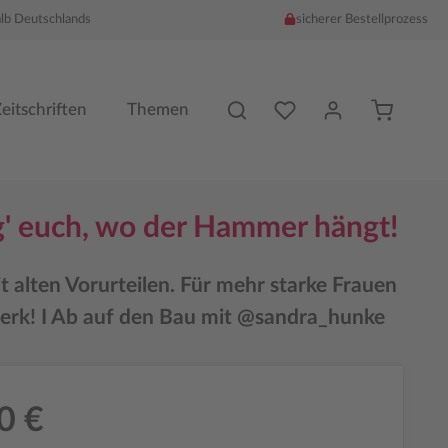
alb Deutschlands
sicherer Bestellprozess
Du hast %counter% Produk
eitschriften
Themen
g' euch, wo der Hammer hängt!
t alten Vorurteilen. Für mehr starke Frauen
rk! I Ab auf den Bau mit @sandra_hunke
0 €