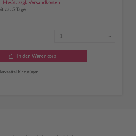
l. MwSt. zzgl. Versandkosten
it ca. 5 Tage
Produkt Anzahl: Gib den 
In den Warenkorb
rkzettel hinzufügen