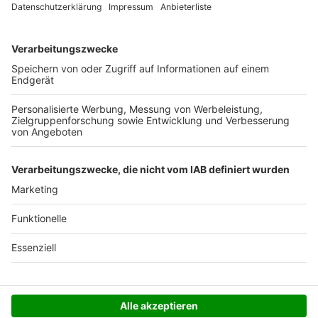
Ab 35,- € liefern wir versandkostenfrei (innerhalb
Deutschlands). Darunter berechnen wir 6,90 €
Versandkosten.
Der Bestellprozess ist mit Hilfe eines SSL-
Zertifikats abgesichert.
SERVICE HOTLINE
SHOP SERVICE
INFORMATIONEN
NEWSLETTER
Folgen Sie uns