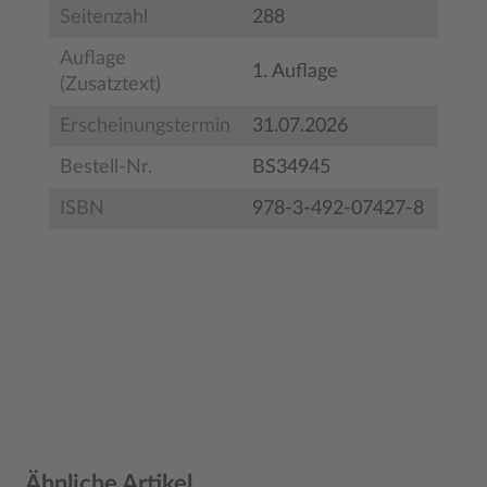
Seitenzahl
288
Auflage
1. Auflage
(Zusatztext)
Erscheinungstermin
31.07.2026
Bestell-Nr.
BS34945
ISBN
978-3-492-07427-8
Produktgalerie überspringen
Ähnliche Artikel