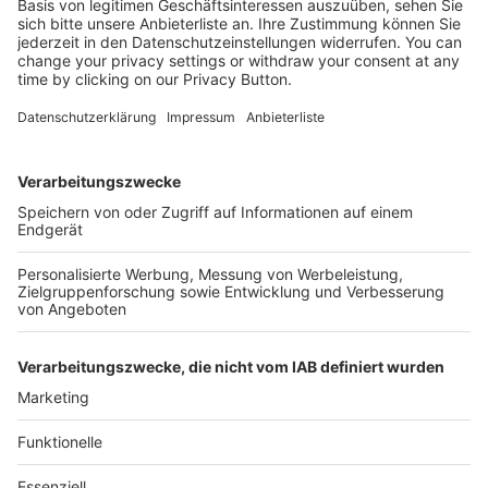
Kostenlose Rücksendung bis zu 14 Tage nach
Bestelleingang (innerhalb Deutschlands).
Ab 35,- € liefern wir versandkostenfrei (innerhalb
Deutschlands). Darunter berechnen wir 6,90 €
Versandkosten.
Der Bestellprozess ist mit Hilfe eines SSL-
Zertifikats abgesichert.
SERVICE HOTLINE
SHOP SERVICE
INFORMATIONEN