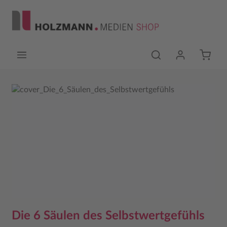
Zum Hauptinhalt springen
Bildergalerie überspringen
Die 6 Säulen des Selbstwertgefühls