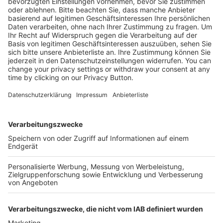
12,90 €
Mehr Infos
Kostenlose Rücksendung bis zu 14 Tage nach
Bestelleingang (innerhalb Deutschlands).
Ab 35,- € liefern wir versandkostenfrei (innerhalb
Deutschlands). Darunter berechnen wir 6,90 €
Versandkosten.
Der Bestellprozess ist mit Hilfe eines SSL-
Zertifikats abgesichert.
SERVICE HOTLINE
SHOP SERVICE