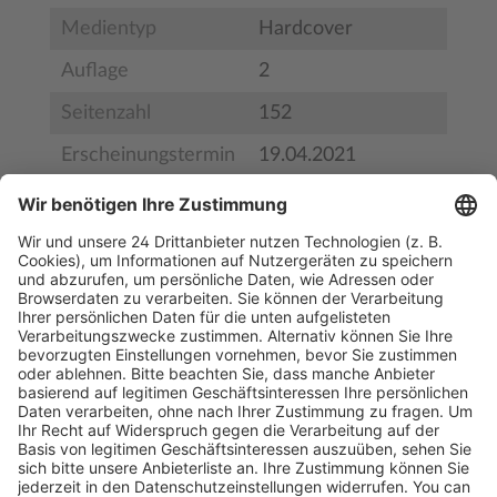
Medientyp
Hardcover
Auflage
2
Seitenzahl
152
Erscheinungstermin
19.04.2021
Bestell-Nr.
BS28883
ISBN
978-3-907291-10-8