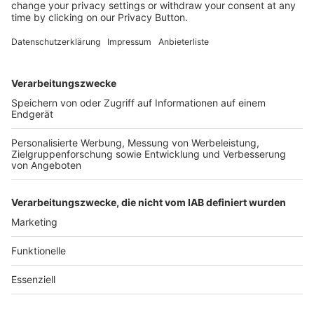
Kostenlose Rücksendung bis zu 14 Tage nach
Bestelleingang (innerhalb Deutschlands).
Ab 35,- € liefern wir versandkostenfrei (innerhalb
Deutschlands). Darunter berechnen wir 6,90 €
Versandkosten.
Der Bestellprozess ist mit Hilfe eines SSL-
Zertifikats abgesichert.
SERVICE HOTLINE
SHOP SERVICE
INFORMATIONEN
NEWSLETTER