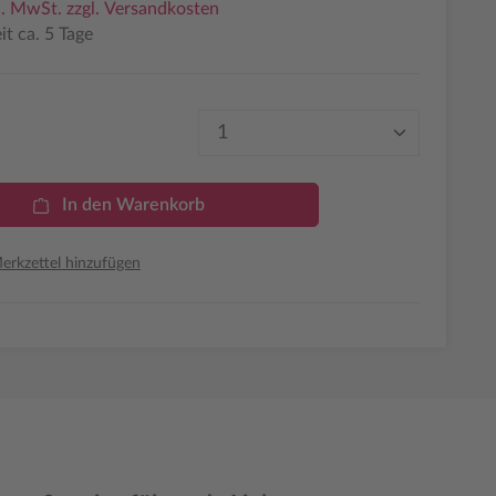
l. MwSt. zzgl. Versandkosten
it ca. 5 Tage
Produkt Anzahl: Gib den 
In den Warenkorb
rkzettel hinzufügen