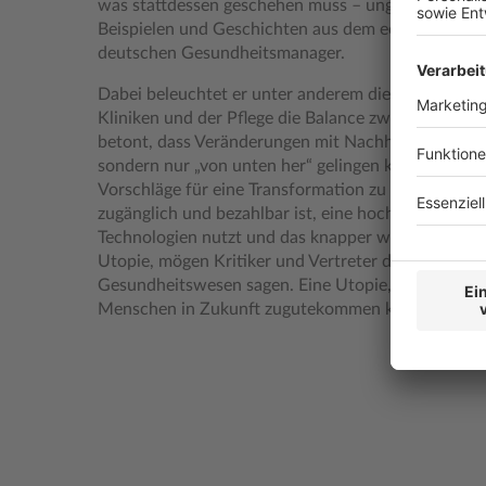
was stattdessen geschehen muss – ungeschminkt und
Beispielen und Geschichten aus dem echten (Er)Leb
deutschen Gesundheitsmanager.
Dabei beleuchtet er unter anderem die Frage, wie
Kliniken und der Pflege die Balance zwischen Profit
betont, dass Veränderungen mit Nachhaltigkeit nicht
sondern nur „von unten her“ gelingen können. Dara
Vorschläge für eine Transformation zu einem Gesun
zugänglich und bezahlbar ist, eine hochwertige Ver
Technologien nutzt und das knapper werdende Geld 
Utopie, mögen Kritiker und Vertreter der Beharrun
Gesundheitswesen sagen. Eine Utopie, die schnell 
Menschen in Zukunft zugutekommen könnte, sagt 