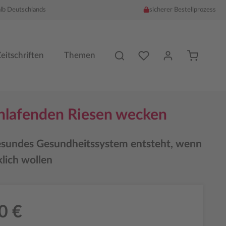
alb Deutschlands
sicherer Bestellprozess
Du hast %counter% Produk
eitschriften
Themen
hlafenden Riesen wecken
esundes Gesundheitssystem entsteht, wenn
klich wollen
0 €