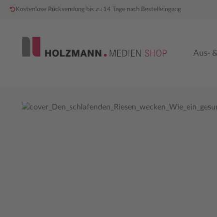
Kostenlose Rücksendung bis zu 14 Tage nach Bestelleingang
 Hauptinhalt springen
Zur Hauptnavigation springen
Aus- &
Bildergalerie überspringen