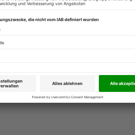
Leseprobe
 lebendig illustriert mit
en eines der erfolgreichsten
 man in Krankenhäusern,
 und Qualität findet. Er
 am „Reißbrett“ der Politik,
us entwickelt er konkrete
dheitswesen, das für alle
sorgung leistet, zeitgemäße
sinnvoll investiert. Eine
gskräfte im
Realität werden und den
Francesco De Meo.