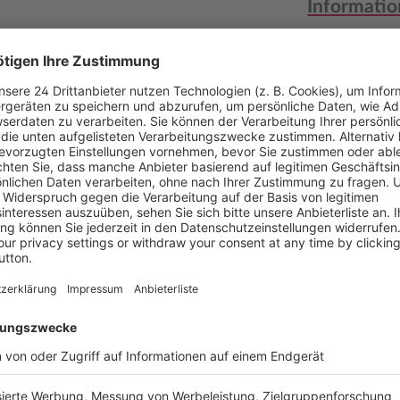
Informatio
Autor
eführt, wie wichtig das
Verlag
hnell unser
Medientyp
ung, knappe finanzielle
nbaren sich die
Auflage
ndheitssystem. Um das
e selbst auferlegten
Seitenzahl
den.
Erscheinun
Bestell-Nr.
s größter Klinikgruppe einen
 im deutschen
ISBN
rden ist. Sein Buch „Den
om bewahrenden Stillstand,
isoden, woran eine
Inhaltsver
 eine Mogelpackung ist und