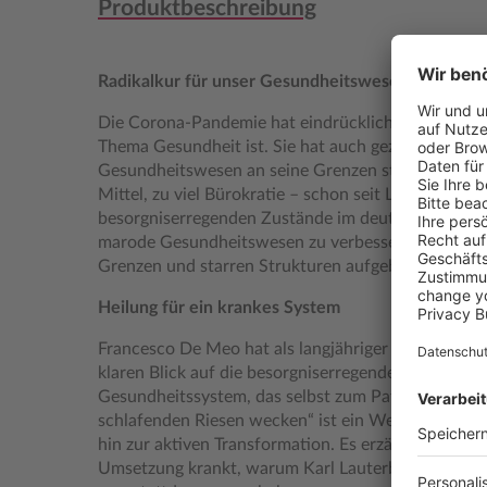
Produktbeschreibung
Radikalkur für unser Gesundheitswesen
Die Corona-Pandemie hat eindrücklich vor Augen g
Thema Gesundheit ist. Sie hat auch gezeigt, wie sc
Gesundheitswesen an seine Grenzen stößt. Überlast
Mittel, zu viel Bürokratie – schon seit Langem offe
besorgniserregenden Zustände im deutschen Gesu
marode Gesundheitswesen zu verbessern, müssen di
Grenzen und starren Strukturen aufgebrochen wer
Heilung für ein krankes System
Francesco De Meo hat als langjähriger Chef Europa
klaren Blick auf die besorgniserregenden Zustände
Gesundheitssystem, das selbst zum Patienten gewo
schlafenden Riesen wecken“ ist ein Weckruf weg v
hin zur aktiven Transformation. Es erzählt in 10 Ep
Umsetzung krankt, warum Karl Lauterbachs Reform