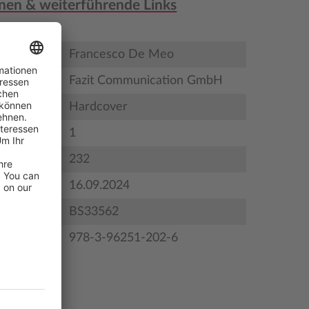
nen & weiterführende Links
Francesco De Meo
Fazit Communication GmbH
Hardcover
1
232
gstermin
16.09.2024
BS33562
978-3-96251-202-6
zeichnis