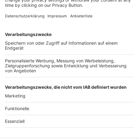
Kostenlose Rücksendung bis zu 14 Tage nach
Bestelleingang (innerhalb Deutschlands).
Ab 35,- € liefern wir versandkostenfrei (innerhalb
Deutschlands). Darunter berechnen wir 6,90 €
Versandkosten.
Der Bestellprozess ist mit Hilfe eines SSL-
Zertifikats abgesichert.
SERVICE HOTLINE
SHOP SERVICE
INFORMATIONEN
NEWSLETTER