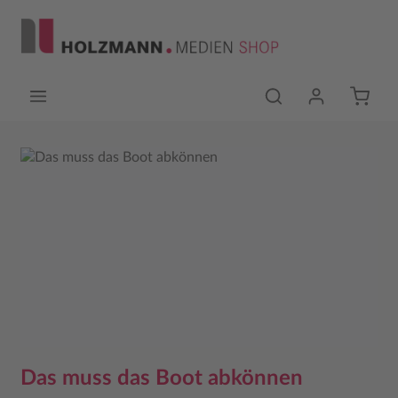
Zum Hauptinhalt springen
Bildergalerie überspringen
Das muss das Boot abkönnen