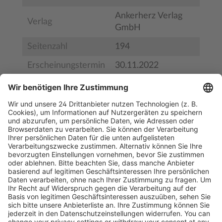
Ankerherz Verlag
Verlag
GmbH
Seitenzahl
194
Erscheinungstermin
30.11.2022
Bestell-Nr.
9783945877531
ISBN
978-3-945877-53-1