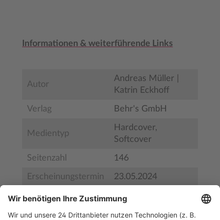
Informationen & weiterführende Links
Andreas Müller |
Autor
Katrin Eckhoff
Verlag
Behr's GmbH
Hardcover,
Medientyp
Softcover
Seitenzahl
146
Erscheinungstermin
23.05.2024
Bestell-Nr.
BS32831
ISBN
978-3-95468-958-3