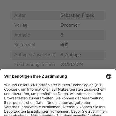
Autor
Sebastian Fitzek
Verlag
Droemer
Auflage
8
Seitenzahl
400
Auflage (Zusatztext)
8. Auflage
Erscheinungstermin
23.10.2024
Bestell-Nr.
9783426281741
ISBN
978-3-426-28174-1