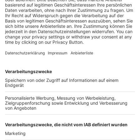
Kostenlose Rücksendung bis zu 14 Tage nach
Bestelleingang (innerhalb Deutschlands).
Ab 35,- € liefern wir versandkostenfrei (innerhalb
Deutschlands). Darunter berechnen wir 6,90 €
Versandkosten.
Der Bestellprozess ist mit Hilfe eines SSL-
Zertifikats abgesichert.
SERVICE HOTLINE
SHOP SERVICE