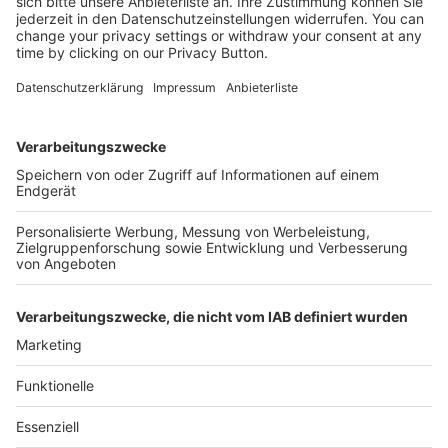
Kostenlose Rücksendung bis zu 14 Tage nach
Bestelleingang (innerhalb Deutschlands).
Ab 35,- € liefern wir versandkostenfrei (innerhalb
Deutschlands). Darunter berechnen wir 6,90 €
Versandkosten.
Der Bestellprozess ist mit Hilfe eines SSL-
Zertifikats abgesichert.
SERVICE HOTLINE
SHOP SERVICE
INFORMATIONEN