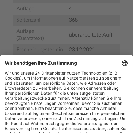
Auflage
4
Seitenzahl
368
Auflage
überarbeitete Aufl.
(Zusatztext)
Erscheinungstermin
23.12.2021
Bestell-Nr.
BS31462
ISBN
978-3-582-16958-7