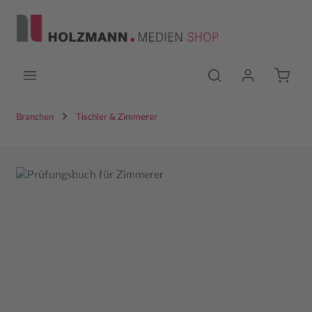
Zum Hauptinhalt springen
Branchen
Tischler & Zimmerer
Bildergalerie überspringen