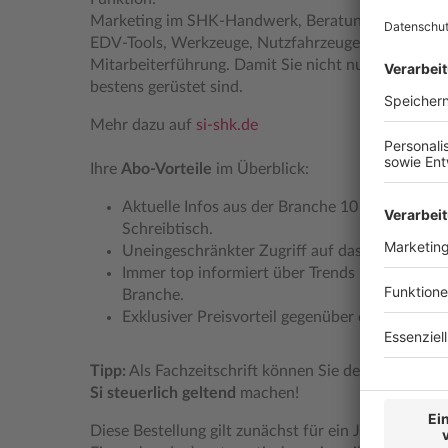
Marketing im SHK-Handwerk, Beratung und Verkau
EDV-Tools, Werkzeuge, Nutzfahrzeuge, Betriebsorg
Mitarbeiterführung. Damit Sie nicht nur bei Ihrer 
bestens gerüstet sind.
Mehr dazu auf
si-shk.de
Ihre
Abo-Vorteile
im Überblick:
Aktuelle Infos aus der Branche 10 mal im Jahr 
Schreibtisch.
Uneingeschränkter Zugriff auf das Online-Heft
Immer top informiert über Trends und Markte
Branche.
Exklusiver Preisvorteil gegenüber dem Einzelka
Tipp:
Als Fachzeitschrift können Sie den komplette
Si steuerlich geltend
machen!
Diese Bestellung gilt zunächst für ein Jahr; sie verlä