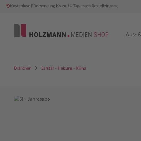
Kostenlose Rücksendung bis zu 14 Tage nach Bestelleingang
 Hauptinhalt springen
Zur Hauptnavigation springen
Aus- &
Branchen
Sanitär - Heizung - Klima
Bildergalerie überspringen