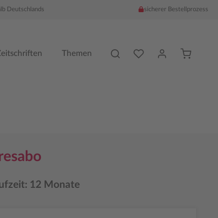
alb Deutschlands
sicherer Bestellprozess
Du hast %counter% Produk
eitschriften
Themen
hresabo
ufzeit: 12 Monate