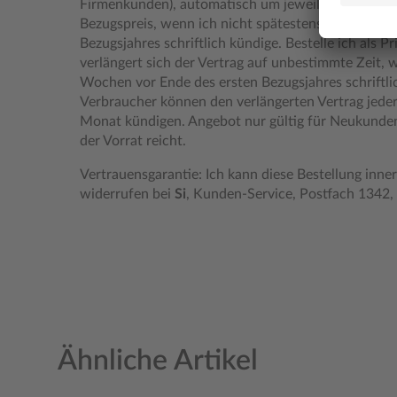
Firmenkunden), automatisch um jeweils ein weitere
Bezugspreis, wenn ich nicht spätestens vier Woch
Bezugsjahres schriftlich kündige. Bestelle ich als P
verlängert sich der Vertrag auf unbestimmte Zeit, w
Wochen vor Ende des ersten Bezugsjahres schriftli
Verbraucher können den verlängerten Vertrag jederz
Monat kündigen. Angebot nur gültig für Neukunden
der Vorrat reicht.
Vertrauensgarantie: Ich kann diese Bestellung inner
widerrufen bei
Si
, Kunden-Service, Postfach 1342
Ähnliche Artikel