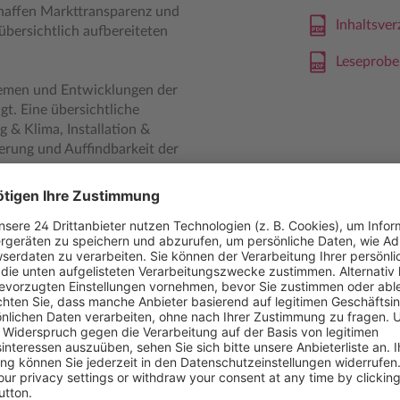
schaffen Markttransparenz und
Inhaltsve
 übersichtlich aufbereiteten
Leseprobe
emen und Entwicklungen der
t. Eine übersichtliche
g & Klima, Installation &
erung und Auffindbarkeit der
ima, Gebäudeautomation &
ern einen detaillierten und
 Systemen und Normen.
ew: Im Mittelpunkt steht
Ihr
ationen rund um Büro &
hemenbereich im Heft. Darin
dwerker in leitender