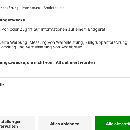
f, Softwarelösungen und
anisation sowie
handwerklichen Tätigkeit
druckfrisch zu Ihnen auf den
archiv.
ntwicklungen der SHK-
uf.
n Bezugspreis von
ngert sich (bei