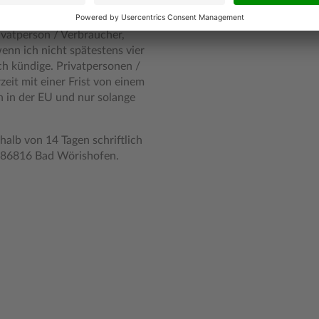
s Jahr zum dann gültigen
en vor Ende des laufenden
rivatperson / Verbraucher,
enn ich nicht spätestens vier
ch kündige. Privatpersonen /
eit mit einer Frist von einem
 in der EU und nur solange
halb von 14 Tagen schriftlich
, 86816 Bad Wörishofen.