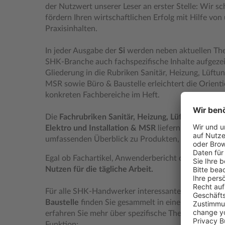
der Nutzwert unserer Leser an erster Stelle: Wir 
fördern Ihren wirtschaftlichen Erfolg mit Hilfe von
Praxisinhalten.
In jeder Ausgabe der
Si
werden neben aktuellen Th
SHK-Branche auch fachspezifische Inhalte aufgezeig
Gliederung in die Rubriken Sanitär, Heizung, Lüftun
MSR sowie Büro & Baustelle erleichtert die Orienti
konkreten Fachbereiche im Heft.
Die
Fachrubriken Sanitär, Heizung, Lüftung & Kl
Elektro und Installation & MSR
liefern unseren Les
umfassenden Überblick zu Produkten, Neuheiten,
Egal ob Fachartikel, Anwenderbericht oder Intervi
Nutzen für die tägliche Arbeit
.
Für alle SHK-Handwerker interessante
Fachinform
Baustelle
finden Sie gesammelt in einem eigenen T
erfahren Sie mehr über spezifische Themen für Han
Funktion: