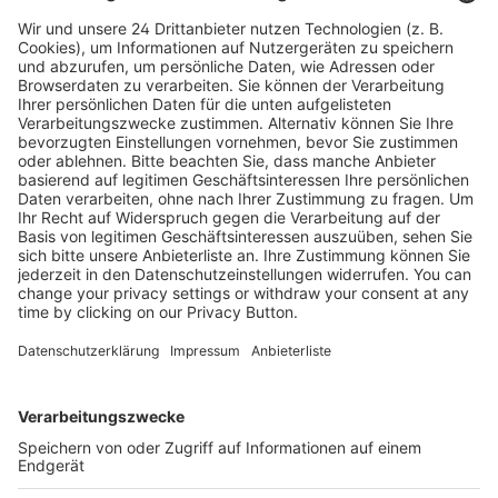
Zentralheizungs- und Lüftungsbau für
Anlagenmechaniker
Bei gleichzeitiger Bestellung von ISBN 978-3-582-10163-
1 „Zentralheizungs- und Lüftungsbau für
Anlagenmechaniker SHK“ und ISBN: 978-3-582-03155-
6 „Der Sanitäri...
93,95 €
Mehr Infos
Kostenlose Rücksendung bis zu 14 Tage nach
Bestelleingang (innerhalb Deutschlands).
Ab 35,- € liefern wir versandkostenfrei (innerhalb
Deutschlands). Darunter berechnen wir 6,90 €
Versandkosten.
Der Bestellprozess ist mit Hilfe eines SSL-