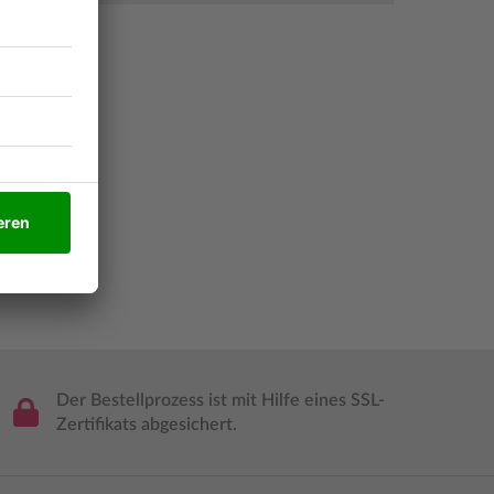
zeichnis
Der Bestellprozess ist mit Hilfe eines SSL-
Zertifikats abgesichert.