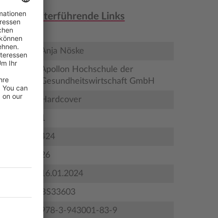
nen & weiterführende Links
er
Anja Nöske
Apollon Hochschule der
Gesundheitswirtschaft GmbH
Hardcover
1
424
ildungen
26
gstermin
16.01.2024
BS33603
978-3-943001-83-9