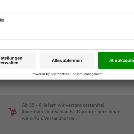
 neue Perspektiven für die
raxis und Aufgaben zur
Leserinnen sowie
Inhaltsver
 Versorgungsmanagements
Leseprobe
Ab 35,- € liefern wir versandkostenfrei
(innerhalb Deutschlands). Darunter berechnen
wir 6,90 € Versandkosten.