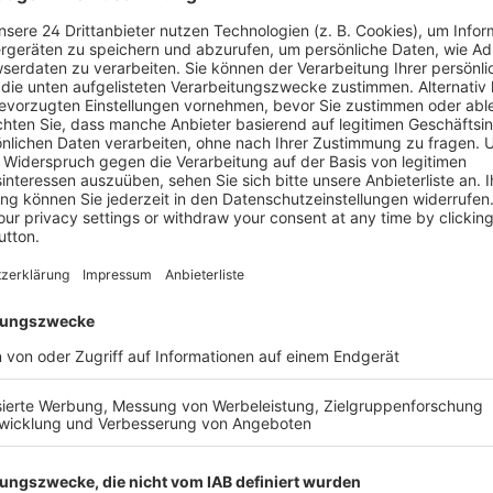
Informatio
orderungen, die es aufgrund
Herausgeb
r demografische Wandel mit
ernden Menschen, der sich
Verlag
darf nicht mehr gerecht
rkeit des Gesundheitswesens
Medientyp
ordergrund.
it Instrumentarien und
Auflage
nn hier Abhilfe schaffen.
Versorgung oder strukturierte
Seitenzahl
rojekten einschließlich
Anzahl Abb
fassend vorgestellt. Auch
wesen mit der
Erscheinun
enakte sowie der
itsdaten stehen im Fokus
Bestell-Nr.
 das gleichzeitig das
ISBN