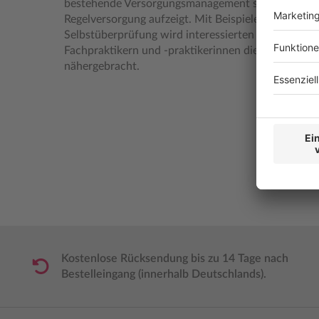
bestehende Versorgungsmanagement skizziert sowie
Regelversorgung aufzeigt. Mit Beispielen aus der P
Selbstüberprüfung wird interessierten Lesern und 
Fachpraktikern und -praktikerinnen die Welt des
nähergebracht.
Kostenlose Rücksendung bis zu 14 Tage nach
Bestelleingang (innerhalb Deutschlands).