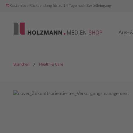
Kostenlose Rücksendung bis zu 14 Tage nach Bestelleingang
 Hauptinhalt springen
Zur Hauptnavigation springen
Aus- &
Branchen
Health & Care
Bildergalerie überspringen