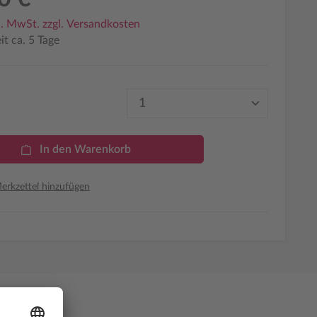
l. MwSt. zzgl. Versandkosten
it ca. 5 Tage
Produkt Anzahl: Gib den 
In den Warenkorb
rkzettel hinzufügen