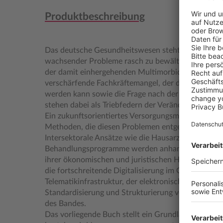
Produktbeschreibung
Das deutsche Gesundheitswesen steht vor Herausf
wachsender Probleme rasch zu bewältigen gilt: de
der damit einhergehenden Multimorbidität von alt
verschärfende Fachkräftemangel, der dem Pflegebe
werden kann sowie die Frage nach der Finanzierba
stehen dabei als Triebfedern der Veränderung im V
Ein zukunftsorientiertes Versorgungsmanagement m
Methoden, die diesen Problemen entgegentreten, ka
Intersektorale Ansätze wie die Hausarztzentrierte 
Behandlungsprogramme werden anhand von Modellp
ihrer ökonomischen und juristischen Hemmnisse um
die fortschreitende Digitalisierung im Gesundheits
Telematikinfrastruktur, der elektronischen Patient
Standardisierung und Strukturierung von Gesundhe
des Bandes.
Das vorliegende Buch stellt ein Grundlagenwerk dar,