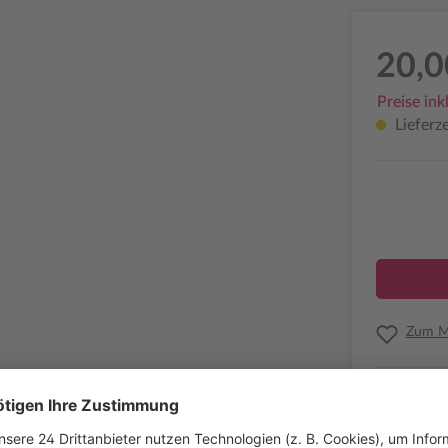
20,0
Preise ink
Lieferze
Zum Me