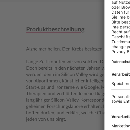
Produktbeschreibung
Alzheimer heilen. Den Krebs besiegen. Jahrzehnte l
Lange Zeit konnten wir von solchen Durchbrüchen 
Doch bereits in den nächsten Jahren werden viele 
werden, denn im Silicon Valley wird gerade die Med
von Algorithmen, künstlicher Intelligenz und Unm
Start-ups und Konzerne wie Google, Microsoft, A
Therapien und verblüffende neue Diagnosemöglich
langjähriger Silicon-Valley-Korrespondent des SPIEG
geheimen Forschungslabore erhalten. In seinem Buc
hoffen dürfen, und erklärt, welche Chancen und Ri
jeden von uns birgt.