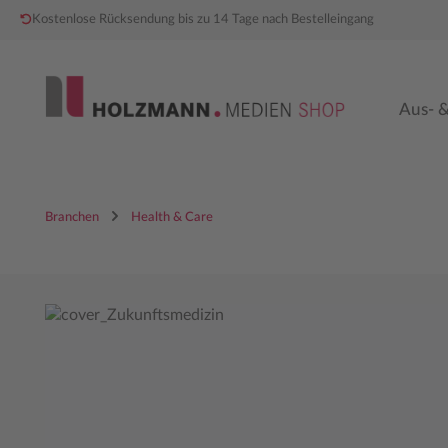
Kostenlose Rücksendung bis zu 14 Tage nach Bestelleingang
 Hauptinhalt springen
Zur Hauptnavigation springen
Aus- &
Branchen
Health & Care
Bildergalerie überspringen