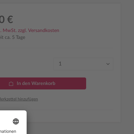
0 €
l. MwSt. zzgl. Versandkosten
it ca. 5 Tage
Produkt Anzahl: Gib den 
In den Warenkorb
rkzettel hinzufügen