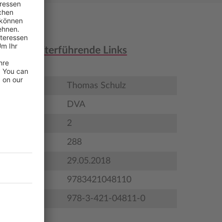
nen & weiterführende Links
Thomas Schulz
DVA
2
288
gstermin
29.05.2018
9783421048110
978-3-421-04811-0