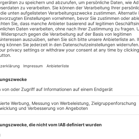
Informatio
änger leben.
Autor
Verlag
in der Medizin nur träumen.
dieser Träume Wirklichkeit
Auflage
izin neu erfunden. Mithilfe
engen an Daten entwickeln
Seitenzahl
pple und Co. bahnbrechende
keiten. Thomas Schulz,
Erscheinun
EL, hat Einblicke in die
Bestell-Nr.
h zeigt er, worauf Patienten
siken die Zukunftsmedizin für
ISBN