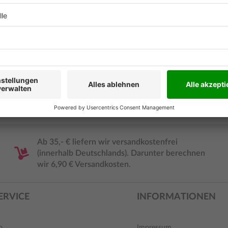
Leseprobe
Ab 35,- € liefern wir versandkostenfrei
(innerhalb Deutschlands). Darunter berechnen
wir 6,90 € Versandkosten.
ERVICE
INFORMATIONEN
o
Impressum