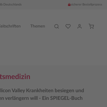
alb Deutschlands
sicherer Bestellprozess
Du hast %counter% Produk
eitschriften
Themen
tsmedizin
licon Valley Krankheiten besiegen und
n verlängern will - Ein SPIEGEL-Buch