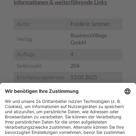
Informationen & weiterführende Links
Autor
Frédéric Letzner
BusinessVillage
Verlag
GmbH
Auflage
4
Seitenzahl
204
Erscheinungstermin
13.02.2025
Bestell-Nr.
9783869805313
ISBN
978-3-86980-531-3