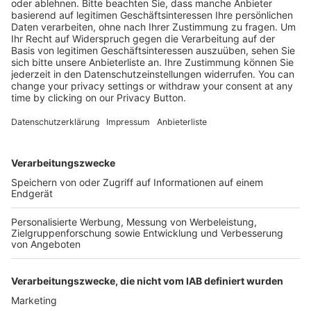
Kostenlose Rücksendung bis zu 14 Tage nach
Bestelleingang (innerhalb Deutschlands).
Ab 35,- € liefern wir versandkostenfrei (innerhalb
Deutschlands). Darunter berechnen wir 6,90 €
Versandkosten.
Der Bestellprozess ist mit Hilfe eines SSL-
Zertifikats abgesichert.
SERVICE HOTLINE
SHOP SERVICE