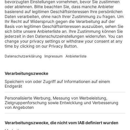
Kostenlose Rücksendung bis zu 14 Tage nach
Bestelleingang (innerhalb Deutschlands).
Ab 35,- € liefern wir versandkostenfrei (innerhalb
Deutschlands). Darunter berechnen wir 6,90 €
Versandkosten.
Der Bestellprozess ist mit Hilfe eines SSL-
Zertifikats abgesichert.
SERVICE HOTLINE