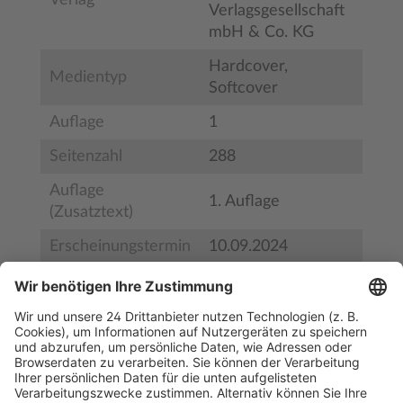
Verlag
Verlagsgesellschaft
mbH & Co. KG
Hardcover,
Medientyp
Softcover
Auflage
1
Seitenzahl
288
Auflage
1. Auflage
(Zusatztext)
Erscheinungstermin
10.09.2024
Bestell-Nr.
BS33571
ISBN
978-3-95466-899-1