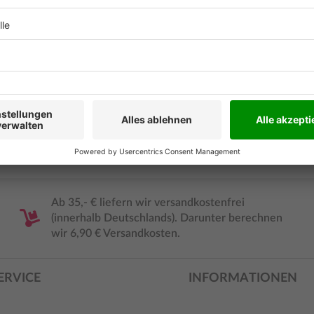
uen eine unterschiedliche
rksam behandelt zu werden.
ISBN
Ab 35,- € liefern wir versandkostenfrei
(innerhalb Deutschlands). Darunter berechnen
wir 6,90 € Versandkosten.
ERVICE
INFORMATIONEN