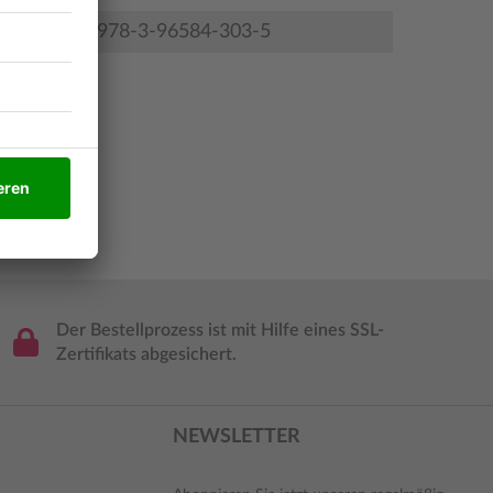
978-3-96584-303-5
Der Bestellprozess ist mit Hilfe eines SSL-
Zertifikats abgesichert.
NEWSLETTER