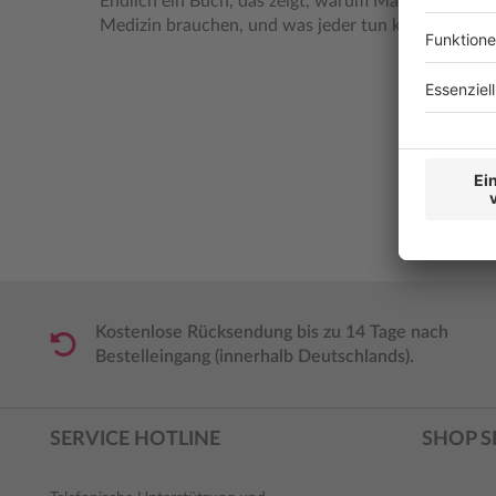
Endlich ein Buch, das zeigt, warum Männer und Fra
Medizin brauchen, und was jeder tun kann, um wi
Kostenlose Rücksendung bis zu 14 Tage nach
Bestelleingang (innerhalb Deutschlands).
SERVICE HOTLINE
SHOP S