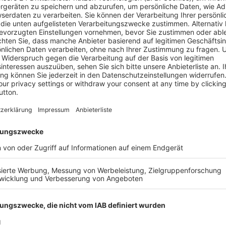
Informatio
r Demenz – die großen
Autor
erden Frauen und Männer
Verlag
echtsspezifischen
 es passieren, dass man die
Auflage
t, weil sie bei Frauen
ie als Frauenkrankheit gilt.
Seitenzahl
Sievers fundiertes Wissen
Anzahl Abb
ellen praxisorientierten
en unter dem Blickwinkel der
Auflage (Zu
Beispiele aus der Praxis
Erscheinun
nd Symptom-Checkboxen
ung von Beschwerden.
Bestell-Nr.