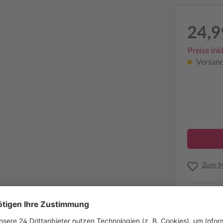
24,9
Preise ink
Versandf
Zum Me