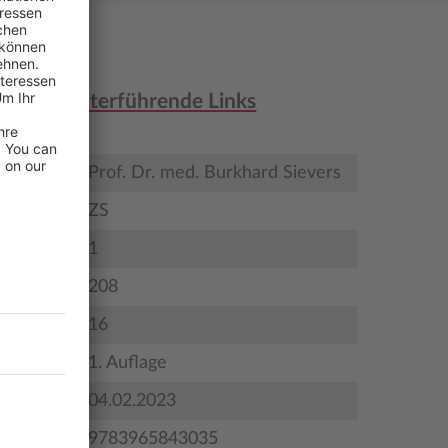
nen & weiterführende Links
Prof. Dr. med. Burkhard Sievers
ZS
1
208
ildungen
16
satztext)
1. Auflage
gstermin
04.02.2023
9783965843035