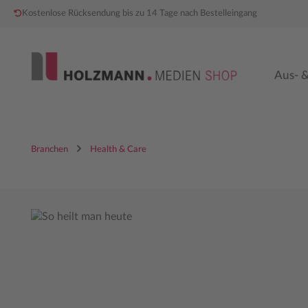
Kostenlose Rücksendung bis zu 14 Tage nach Bestelleingang
 Hauptinhalt springen
Zur Hauptnavigation springen
Aus- &
Branchen
Health & Care
Bildergalerie überspringen