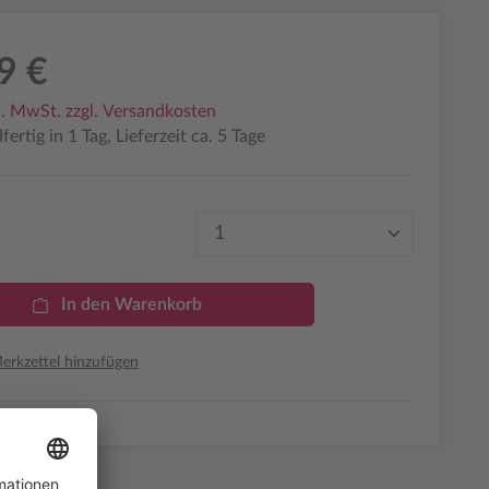
9 €
l. MwSt. zzgl. Versandkosten
ertig in 1 Tag, Lieferzeit ca. 5 Tage
Produkt Anzahl: Gib den 
In den Warenkorb
rkzettel hinzufügen