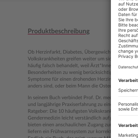
Produktbeschreibung
Ob Herzinfarkt, Diabetes, Übergewicht, Krebs ode
Volkskrankheiten greifen weiter um sich.Dabei w
häufig falsch behandelt, weil Ärzt*Innen die geschl
Besonderheiten zu wenig berücksichtigten. So kann
Symptome für einen drohenden Herzinfarkt übersieh
anders sind, oder beim Mann die Osteoporose, weil s
In seinem Buch verbindet Prof. Dr. med. Burkhard 
und langjährige Praxiserfahrung zu einem brandaktu
Ratgeber: Die 10 häufigsten Volkskrankheiten werd
Gendermedizin leicht verständlich aufgeschlüsselt. 
bieten einen anschaulichen Zugang zum Thema u
liefern ein Frühwarnsystem zur korrekten Einordn