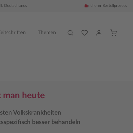
alb Deutschlands
sicherer Bestellprozess
Du hast %counter% Produk
eitschriften
Themen
t man heute
gsten Volkskrankheiten
tsspezifisch besser behandeln