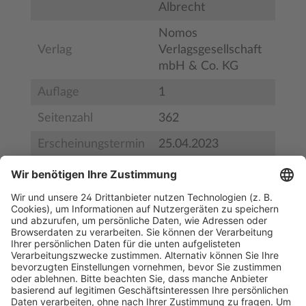
Albrecht
Nomos
Verlag
Verlagsgesellschaft
mbH & Co. KG
Auflage
1
Seitenzahl
362
Erscheinungstermin
25.04.2023
Bestell-Nr.
9783848773886
ISBN
978-3-8487-7388-6