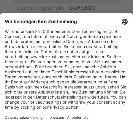
Erscheinungstermin
14.09.2023
Bestell-Nr.
9783954668021
ISBN
978-3-95466-802-1
Kostenlose Rücksendung bis zu 14 Tage nach
Bestelleingang (innerhalb Deutschlands).
Ab 35,- € liefern wir versandkostenfrei (innerhalb
Deutschlands). Darunter berechnen wir 6,90 €