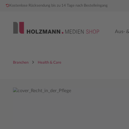
Kostenlose Rücksendung bis zu 14 Tage nach Bestelleingang
 Hauptinhalt springen
Zur Hauptnavigation springen
Aus- &
Branchen
Health & Care
Bildergalerie überspringen