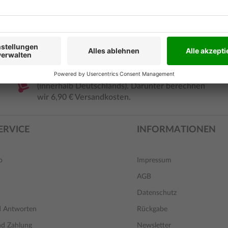
Ab 35,- € liefern wir versandkostenfrei
(innerhalb Deutschlands). Darunter berechnen
wir 6,90 € Versandkosten.
ERVICE
INFORMATIONEN
o
Impressum
AGB
Datenschutz
d Antworten
Rückgabe
nd Zahlung
Newsletter