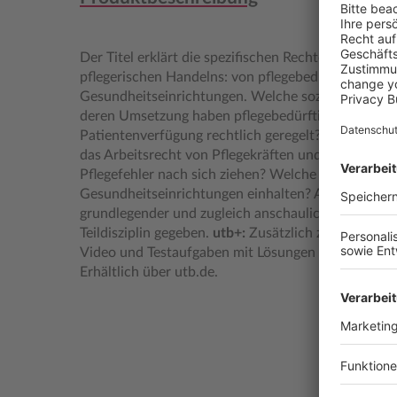
Der Titel erklärt die spezifischen Rechte und Pflic
pflegerischen Handelns: von pflegebedürftigen Men
Gesundheitseinrichtungen. Welche sozialrechtlich
deren Umsetzung haben pflegebedürftige Menschen,
Patientenverfügung rechtlich geregelt? Wie gestal
das Arbeitsrecht von Pflegekräften und welche rec
Pflegefehler nach sich ziehen? Welche pflegerech
Gesundheitseinrichtungen einhalten? Anhand solch
grundlegender und zugleich anschaulicher Einblick i
Teildisziplin gegeben.
utb+:
Zusätzlich zum Buch erh
Video und Testaufgaben mit Lösungen zur Vertiefu
Erhältlich über utb.de.