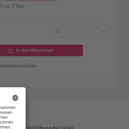
it ca. 5 Tage
Produkt Anzahl: Gib den 
In den Warenkorb
rkzettel hinzufügen
nen & weiterführende Links