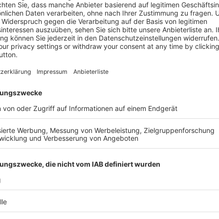
hten der drei Hauptakteure
Autor
schen, Pflegekräften und
Verlag
en Ansprüche und Rechte bei
 wie ist eine
Medientyp
ten sich das Ausbildungs- und
htlichen Folgen können
Auflage
tlichen Bestimmungen müssen
er Fragestellungen wird ein
Seitenzahl
n eine noch junge juristische
Erscheinun
alten Leser:innen online ein
ng und Prüfungsvorbereitung.
Bestell-Nr.
ISBN