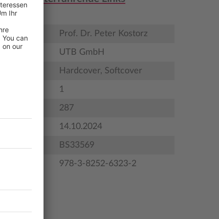
Prof. Dr. Peter Kostorz
UTB GmbH
Hardcover, Softcover
1
287
gstermin
14.10.2024
BS33569
978-3-8252-6323-2