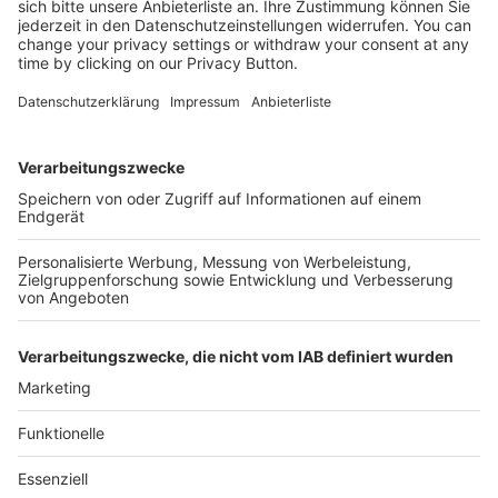
Kostenlose Rücksendung bis zu 14 Tage nach
Bestelleingang (innerhalb Deutschlands).
Ab 35,- € liefern wir versandkostenfrei (innerhalb
Deutschlands). Darunter berechnen wir 6,90 €
Versandkosten.
Der Bestellprozess ist mit Hilfe eines SSL-
Zertifikats abgesichert.
SERVICE HOTLINE
SHOP SERVICE
INFORMATIONEN