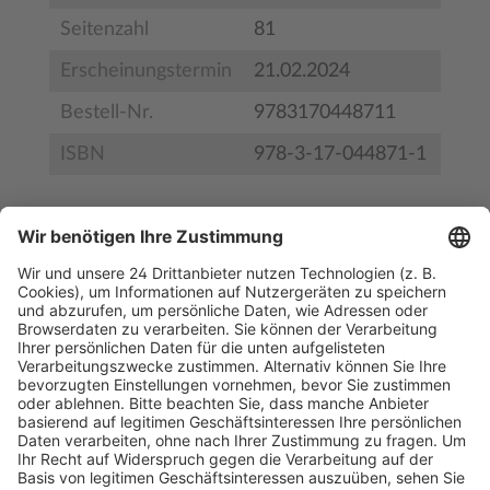
Seitenzahl
81
Erscheinungstermin
21.02.2024
Bestell-Nr.
9783170448711
ISBN
978-3-17-044871-1
Inhaltsverzeichnis
Leseprobe