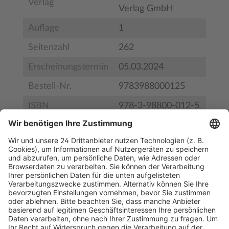
Verlag
Verlag GmbH
Auflage
1
Seitenzahl
262
Erscheinungstermin
05.03.2024
Bestell-Nr.
9783988000125
ISBN
978-3-98800-012-5
Inhaltsverzeichnis