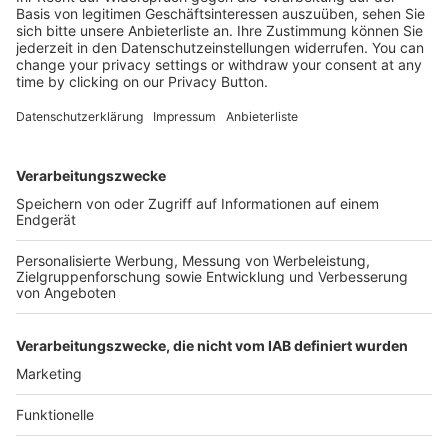
Kostenlose Rücksendung bis zu 14 Tage nach
Bestelleingang (innerhalb Deutschlands).
Ab 35,- € liefern wir versandkostenfrei (innerhalb
Deutschlands). Darunter berechnen wir 6,90 €
Versandkosten.
Der Bestellprozess ist mit Hilfe eines SSL-
Zertifikats abgesichert.
SERVICE HOTLINE
SHOP SERVICE
INFORMATIONEN