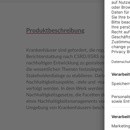
Produktbeschreibung
Krankenhäuser sind gefordert, die regulatorischen
Berichterstattung nach CSRD/ESRS zu erfüllen un
nachhaltigen Entwicklung zu gestalten. Besondere 
die wesentlichen Themen festzulegen, valide Daten
Stakeholderdialoge zu etablieren. Darüber hinaus 
Nachhaltigkeitsaspekte, -ziele und -maßnahmen fe
verfolgt werden. In dem Werk werden die Hintergr
Nachhaltigkeitsgesetze, die Facetten des Nachhalti
eines Nachhaltigkeitsmanagements vor dem Hinterg
Umgebung von Krankenhäusern beschrieben.