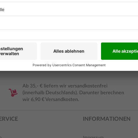
ISBN
Ab 35,- € liefern wir versandkostenfrei
(innerhalb Deutschlands). Darunter berechnen
wir 6,90 € Versandkosten.
ERVICE
INFORMATIONEN
o
Impressum