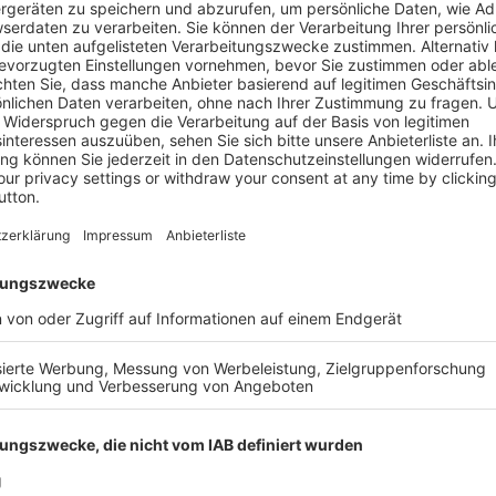
Informatio
 Anforderungen an die
Autor
d die Umsetzung der
Herausforderung dabei ist es,
Verlag
 zu erfassen und
müssen relevante
Medientyp
stgelegt, dokumentiert und
ünde und Inhalte der
Auflage
gkeitsbegriffs und der Aufbau
rund der speziellen
Seitenzahl
Erscheinun
Bestell-Nr.