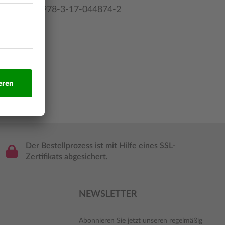
978-3-17-044874-2
Der Bestellprozess ist mit Hilfe eines SSL-
Zertifikats abgesichert.
NEWSLETTER
Abonnieren Sie jetzt unseren regelmäßig