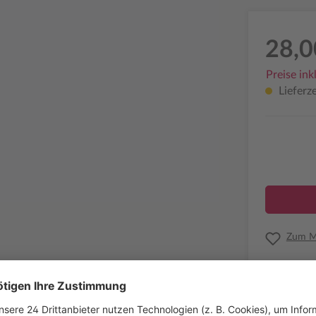
28,0
Preise ink
Lieferze
Zum Me