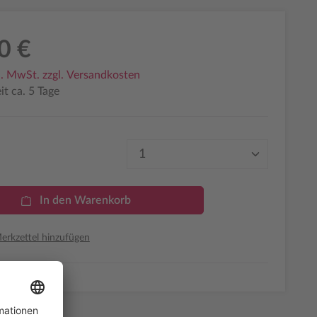
0 €
l. MwSt. zzgl. Versandkosten
it ca. 5 Tage
Produkt Anzahl: Gib den 
In den Warenkorb
rkzettel hinzufügen