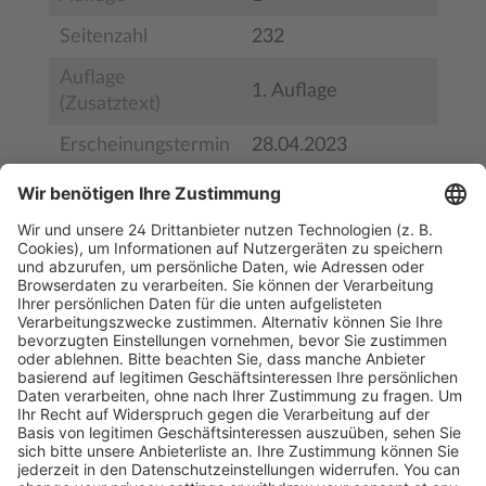
Seitenzahl
232
Auflage
1. Auflage
(Zusatztext)
Erscheinungstermin
28.04.2023
Bestell-Nr.
9783954667888
ISBN
978-3-95466-788-8