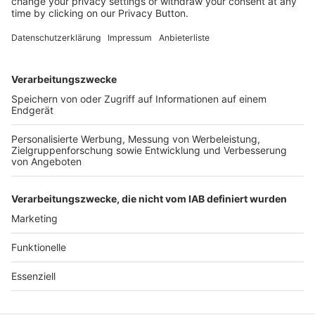
Kostenlose Rücksendung bis zu 14 Tage nach
Bestelleingang (innerhalb Deutschlands).
Ab 35,- € liefern wir versandkostenfrei (innerhalb
Deutschlands). Darunter berechnen wir 6,90 €
Versandkosten.
Der Bestellprozess ist mit Hilfe eines SSL-
Zertifikats abgesichert.
SERVICE HOTLINE
SHOP SERVICE
INFORMATIONEN
NEWSLETTER