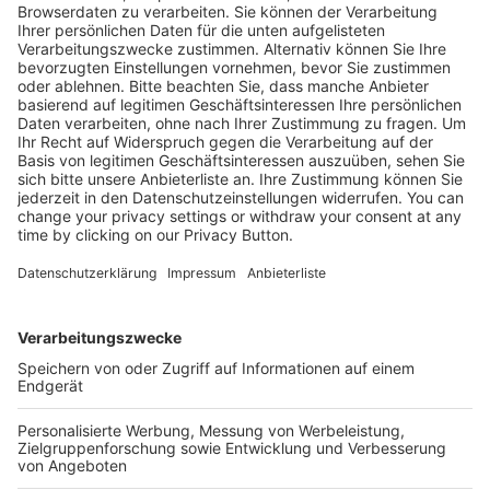
Kostenlose Rücksendung bis zu 14 Tage nach
Bestelleingang (innerhalb Deutschlands).
Ab 35,- € liefern wir versandkostenfrei (innerhalb
Deutschlands). Darunter berechnen wir 6,90 €
Versandkosten.
Der Bestellprozess ist mit Hilfe eines SSL-
Zertifikats abgesichert.
SERVICE HOTLINE