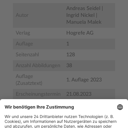
Andreas Seidel |
Autor
Ingrid Nickel |
Manuela Malek
Verlag
Hogrefe AG
Auflage
1
Seitenzahl
128
Anzahl Abbildungen
38
Auflage
1. Auflage 2023
(Zusatztext)
Erscheinungstermin
21.08.2023
Bestell-Nr.
9783456862569
ISBN
978-3-456-86256-9